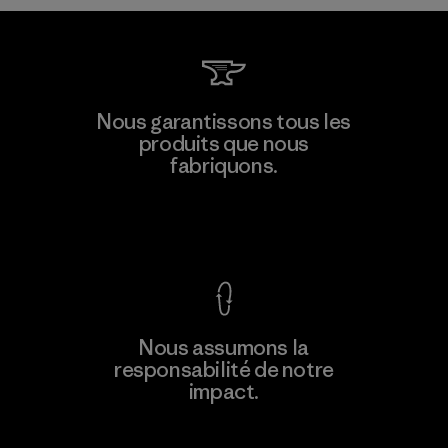
Ceylon Knit Trend (Pvt) Ltd. -
Nous garantissons tous les
Eheliyagoda
produits que nous
fabriquons.
Factory
Voir la Garantie Ironclad
En savoir
Nous assumons la
plus
responsabilité de notre
impact.