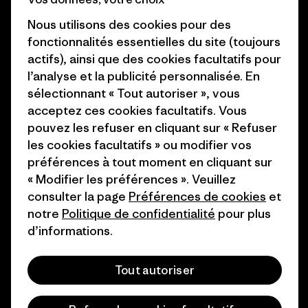
Objectifs climatiques
Presse et media
Nous utilisons des cookies pour des
1% For The Planet
fonctionnalités essentielles du site (toujours
Industry program
actifs), ainsi que des cookies facultatifs pour
Comment nous
l’analyse et la publicité personnalisée. En
finançons
Programme d’affiliation
sélectionnant « Tout autoriser », vous
Cartes cadeaux
Patagonia Belgique Plan du
acceptez ces cookies facultatifs. Vous
site
pouvez les refuser en cliquant sur « Refuser
Nos magasins
les cookies facultatifs » ou modifier vos
préférences à tout moment en cliquant sur
« Modifier les préférences ». Veuillez
consulter la page
Préférences de cookies
et
notre
Politique de confidentialité
pour plus
© 2026 Patagonia, Inc. All Rights Reserved.
d’informations.
Tout autoriser
français