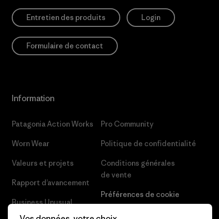
Entretien des produits
Login
Formulaire de contact
Information
Patagonia Action Works
Pro Community
Worn Wear
Politique de confidentialité
Valeurs et projets
Conditions générales
de vente
Rapport d’avancement
Préférences de cookie
Business Unusual
Carrières
Vos données, votre choix