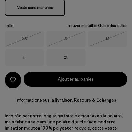
Veste sans manches
Taille
Trouver ma taille
Guide des tailles
Taille
Taille
Taille
XS
S
M
Épuisé
Épuisé
Épuisé
Taille
Taille
L
XL
Ajouter au panier
Informations sur la livraison, Retours & Echanges
Inspirée par notre longue histoire d’amour avec la polaire,
mais fabriquée dans une polaire double face moderne
imitation mouton 100% polyester recyclé, cette veste