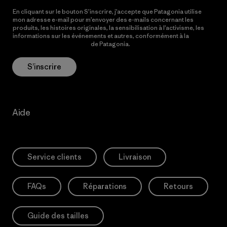
En cliquant sur le bouton S’inscrire, j’accepte que Patagonia utilise
mon adresse e-mail pour m’envoyer des e-mails concernant les
produits, les histoires originales, la sensibilisation à l’activisme, les
informations sur les événements et autres, conformément à la
Politique de confidentialité
de Patagonia.
S’inscrire
Aide
Service clients
Livraison
FAQs
Réparations
Retours
Guide des tailles