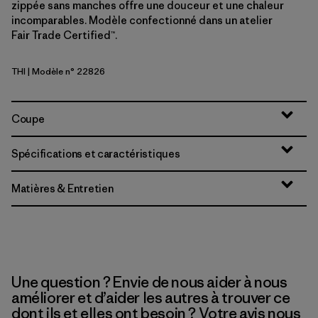
zippée sans manches offre une douceur et une chaleur
incomparables. Modèle confectionné dans un atelier
Fair Trade Certified™.
THI
| Modèle n° 22826
Thin Ice
Coupe
Spécifications et caractéristiques
Matières & Entretien
Une question ? Envie de nous aider à nous
améliorer et d’aider les autres à trouver ce
dont ils et elles ont besoin ? Votre avis nous