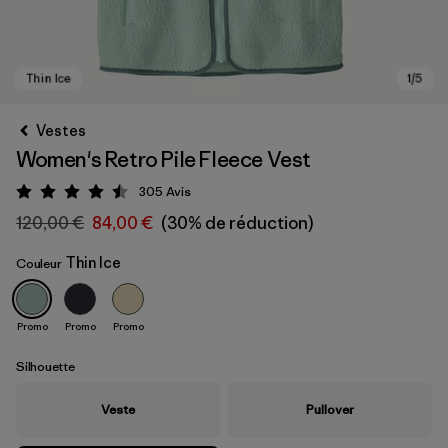
Vestes
Women's Retro Pile Fleece Vest
305
Avis
Évaluation: 4.5 / 5
120,00 €
84,00 €
(30% de réduction)
Thin Ice
Couleur
Thin Ice
Promo
Promo
Promo
Silhouette
Veste
Pullover