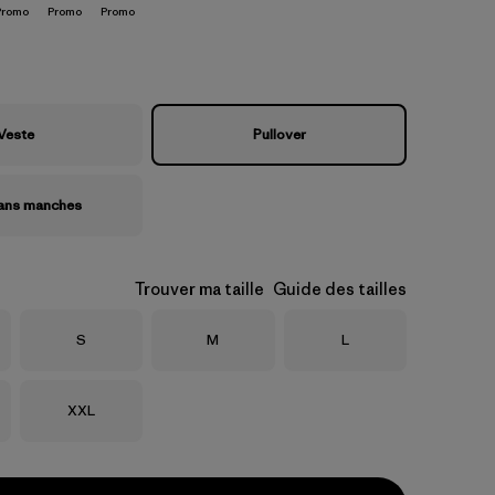
Promo
Promo
Promo
Veste
Pullover
sans manches
Trouver ma taille
Guide des tailles
Taille
Taille
Taille
S
M
L
Taille
XXL