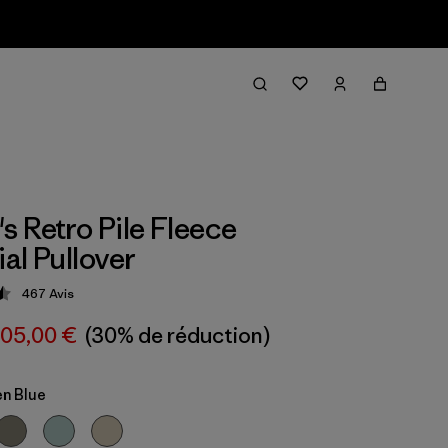
 Retro Pile Fleece
al Pullover
467
Avis
tion: 4.5 / 5
105,00 €
(30% de réduction)
n Blue