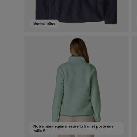
Sunken Blue
Notre mannequin mesure 1,76 m et porte une
taille S