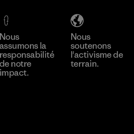
Ltd. -
consomm
Eheliyagoda
Programm
En savoir plus
Factory
Nous
Nous
assumons la
soutenons
responsabilité
l'activisme de
de notre
terrain.
impact.
Consulter Patagonia
Action Works
Découvrez notre
empreinte carbone