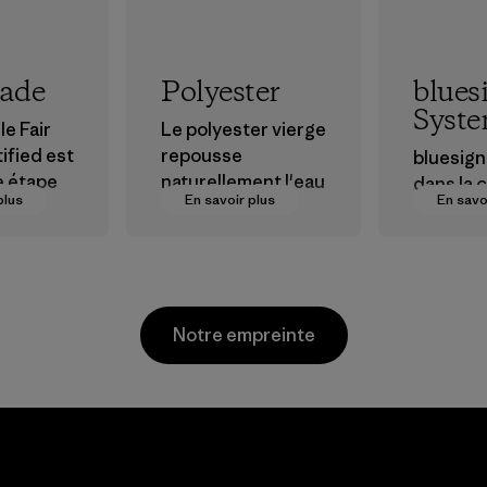
rade
Polyester
blues
Syst
le Fair
Le polyester vierge
ified est
repousse
bluesign®
e étape
naturellement l'eau
dans la 
plus
En savoir plus
En savo
et est très
d’appro
ions plus
performant en
nt textil
r nos
extérieur.
certifier
s dans la
produits
Matières
chimique
Notre empreinte
sionneme
procédés
matières
produits
pour
Ceylon Knit
l'enviro
Trend (Pvt)
les ouvri