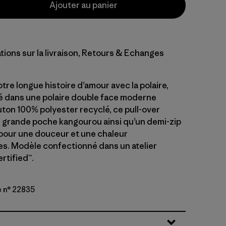
Ajouter au panier
tions sur la livraison, Retours & Echanges
otre longue histoire d’amour avec la polaire,
é dans une polaire double face moderne
uton 100% polyester recyclé, ce pull-over
grande poche kangourou ainsi qu’un demi-zip
pour une douceur et une chaleur
s. Modèle confectionné dans un atelier
rtified™.
e n° 22835
ue