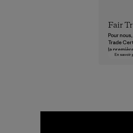
Fair T
Pour nous, 
Trade Cert
la premièr
En savoir 
vers des
rémunérat
justes pou
partenaire
chaîne
d'approvi
nt.
Programme