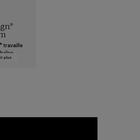
ign®
em
 travaille
chaîne
ir plus
visionneme
e pour
 que les
s, les
, les
 et les
 sont sûrs
nnement,
ers et les