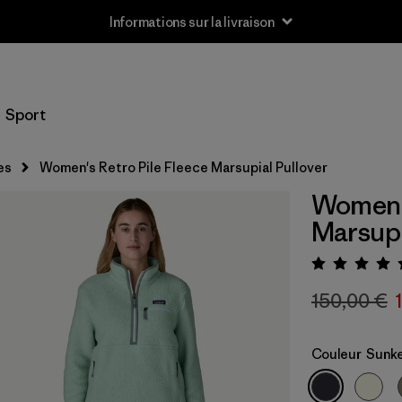
Informations sur la livraison
Sport
es
Women's Retro Pile Fleece Marsupial Pullover
Women's
Marsupi
Évalua
150,00 €
Couleur
Sunke