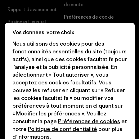
de vente
Rapport d’avancement
Préférences de cookie
Business Unusual
Carrières
Vos données, votre choix
Objectifs climatiques
Presse et media
Nous utilisons des cookies pour des
1% For The Planet
fonctionnalités essentielles du site (toujours
Industry program
actifs), ainsi que des cookies facultatifs pour
Comment nous
l’analyse et la publicité personnalisée. En
finançons
Programme d’affiliation
sélectionnant « Tout autoriser », vous
Cartes cadeaux
Patagonia Belgique Plan du
acceptez ces cookies facultatifs. Vous
site
pouvez les refuser en cliquant sur « Refuser
Nos magasins
les cookies facultatifs » ou modifier vos
préférences à tout moment en cliquant sur
« Modifier les préférences ». Veuillez
consulter la page
Préférences de cookies
et
notre
Politique de confidentialité
pour plus
© 2026 Patagonia, Inc. All Rights Reserved.
d’informations.