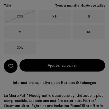
Taille
Trouver ma taille
Guide des tailles
Taille
Taille
Taille
XXS
XS
S
Épuisé
Taille
Taille
Taille
M
L
XL
Taille
XXL
Ajouter au panier
Informations sur la livraison, Retours & Echanges
La Micro Puff® Hoody, notre doudoune synthétique la plus
compressible, associe une matière extérieure Pertex®
Quantum ultra-légère et une isolation PlumaFill et offre le