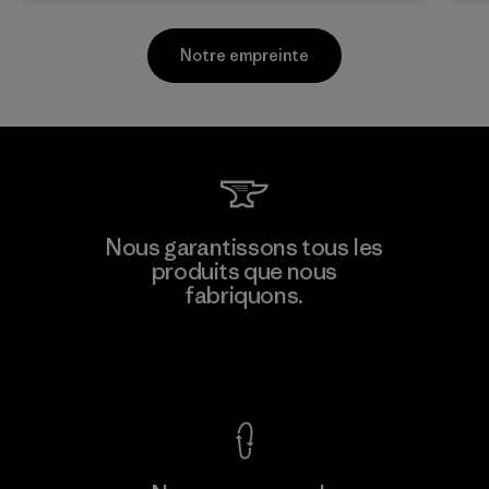
Notre empreinte
Kwang Viet Garment Co., Ltd
Nous garantissons tous les
produits que nous
Factory
M
fabriquons.
Voir la Garantie Ironclad
En savoir