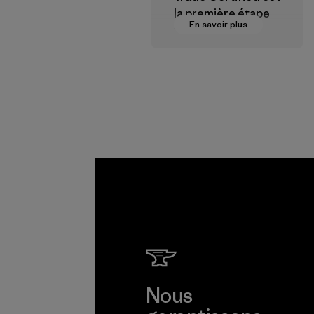
la première étape
En savoir plus
vers des
rémunérations plus
justes pour nos
partenaires dans la
chaîne
d'approvisionneme
nt.
Programme
Nous