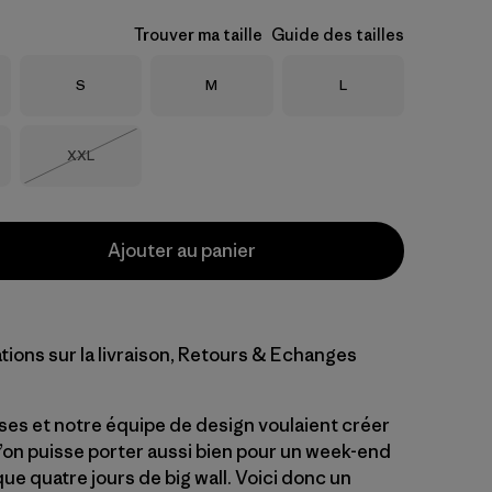
Trouver ma taille
Guide des tailles
Taille
Taille
Taille
S
M
L
Taille
XXL
Épuisé
Ajouter au panier
tions sur la livraison, Retours & Echanges
es et notre équipe de design voulaient créer
l’on puisse porter aussi bien pour un week-end
e quatre jours de big wall. Voici donc un