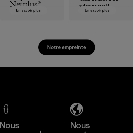
Netplus®
nylon recyclé
En savoir plus
En savoir plus
provenant de
Le matériau
déchets post-
Netplus® est
industriels, de
fabriqué à 100 % à
rebuts des usines
partir de filets de
de tissage et de
pêche usagés
Notre empreinte
matériaux recyclés
recyclés, collectés
post-
dans le monde
consommation.
entier auprès des
communautés de
Matières
MAS Active
pêcheurs.
(Pvt) Ltd. -
Matières
Asialine
Factory
En savoir plus
Nous
Nous