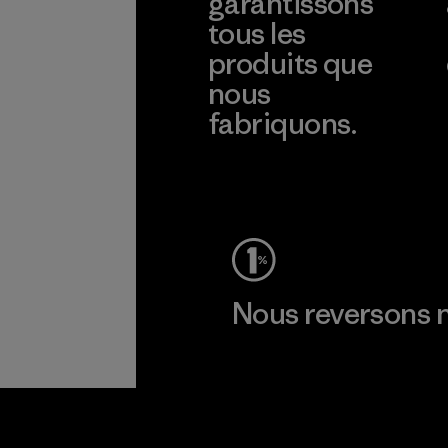
garantissons
tous les
produits que
nous
fabriquons.
Voir la Garantie Ironclad
Nous reversons n
Lire notre engagement