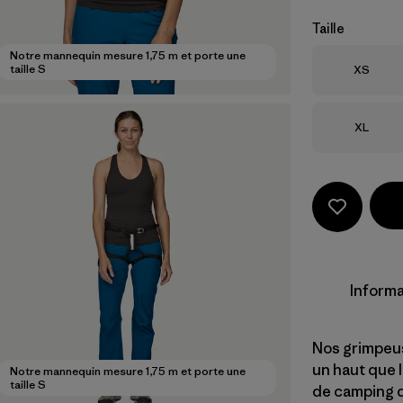
Taille
Notre mannequin mesure 1,75 m et porte une
Taille
taille S
XS
Taille
XL
Informa
Nos grimpeus
un haut que 
Notre mannequin mesure 1,75 m et porte une
taille S
de camping qu