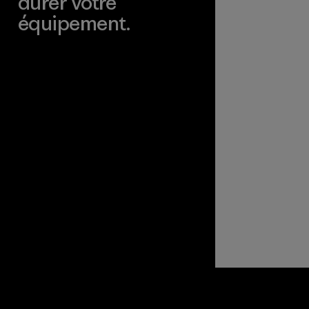
durer votre
équipement.
Consulter Worn Wear