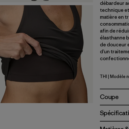
débardeur ad
technique et 
matière en t
consommation
afin de rédui
élasthanne b
de douceur et
d’un traitem
confectionné 
THI
| Modèle 
Thin Ice
Coupe
Spécificat