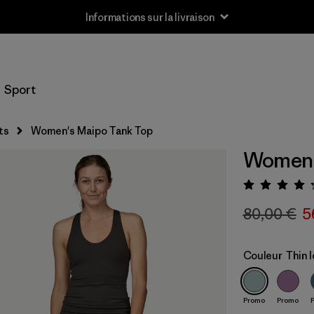
Informations sur la livraison
Sport
ts
Women's Maipo Tank Top
Women'
Évalua
80,00 €
5
Couleur
Thin 
Promo
Promo