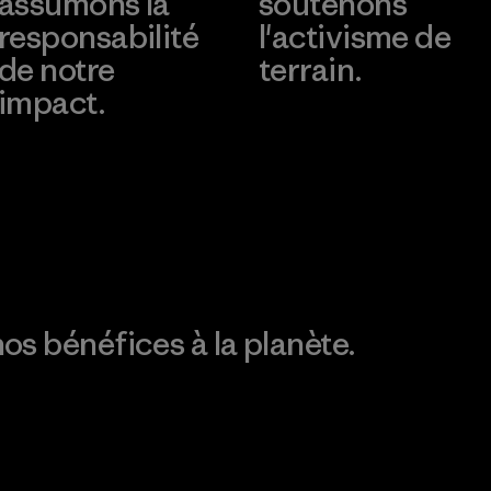
assumons la
soutenons
responsabilité
l'activisme de
de notre
terrain.
impact.
Consulter Patagonia
Action Works
Découvrez notre
empreinte carbone
os bénéfices à la planète.