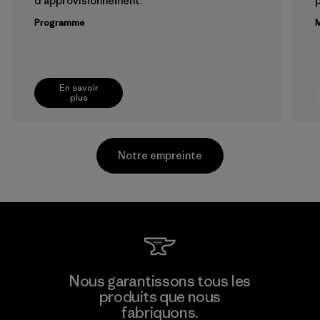
d'approvisionnement.
Programme
M
En savoir
plus
Notre empreinte
Supertex S.A.
Nous garantissons tous les
produits que nous
Factory
fabriquons.