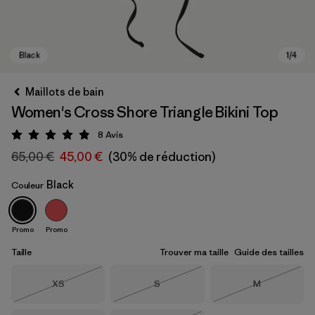
Maillots de bain
Women's Cross Shore Triangle Bikini Top
8
Avis
Évaluation: 4.9 / 5
65,00 €
45,00 €
(30% de réduction)
Black
Couleur
Black
Promo
Promo
Taille
Trouver ma taille
Guide des tailles
Taille
Taille
Taille
XS
S
M
Épuisé
Épuisé
Épuisé