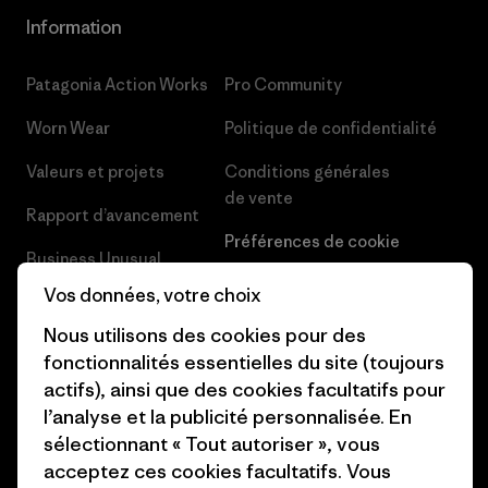
Information
Patagonia Action Works
Pro Community
Worn Wear
Politique de confidentialité
Valeurs et projets
Conditions générales
de vente
Rapport d’avancement
Préférences de cookie
Business Unusual
Carrières
Vos données, votre choix
Objectifs climatiques
Presse et media
Nous utilisons des cookies pour des
1% For The Planet
fonctionnalités essentielles du site (toujours
Industry program
actifs), ainsi que des cookies facultatifs pour
Comment nous
l’analyse et la publicité personnalisée. En
finançons
Programme d’affiliation
sélectionnant « Tout autoriser », vous
Cartes cadeaux
Patagonia Belgique Plan du
acceptez ces cookies facultatifs. Vous
site