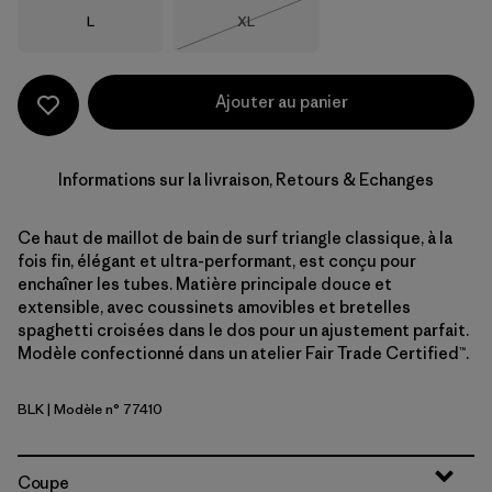
Taille
Taille
L
XL
Épuisé
Ajouter au panier
Informations sur la livraison, Retours & Echanges
Ce haut de maillot de bain de surf triangle classique, à la
fois fin, élégant et ultra-performant, est conçu pour
enchaîner les tubes. Matière principale douce et
extensible, avec coussinets amovibles et bretelles
spaghetti croisées dans le dos pour un ajustement parfait.
Modèle confectionné dans un atelier Fair Trade Certified™.
BLK
| Modèle n° 77410
Black
Coupe