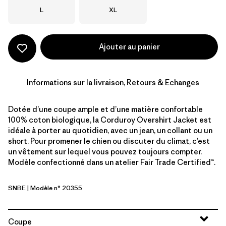
Taille
Taille
L
XL
Ajouter au panier
Informations sur la livraison, Retours & Echanges
Dotée d’une coupe ample et d’une matière confortable
100% coton biologique, la Corduroy Overshirt Jacket est
idéale à porter au quotidien, avec un jean, un collant ou un
short. Pour promener le chien ou discuter du climat, c’est
un vêtement sur lequel vous pouvez toujours compter.
Modèle confectionné dans un atelier Fair Trade Certified™.
SNBE
| Modèle n° 20355
Sunken Blue
Coupe