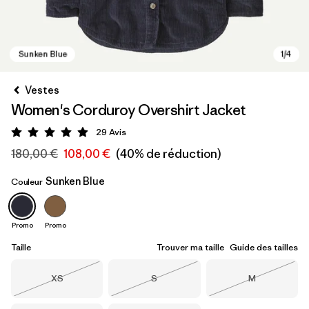
Vestes
Women's Corduroy Overshirt Jacket
29
Avis
Évaluation: 4.9 / 5
180,00 €
108,00 €
(40% de réduction)
Sunken Blue
Couleur
Sunken Blue
Promo
Promo
Taille
Trouver ma taille
Guide des tailles
Taille
Taille
Taille
XS
S
M
Épuisé
Épuisé
Épuisé