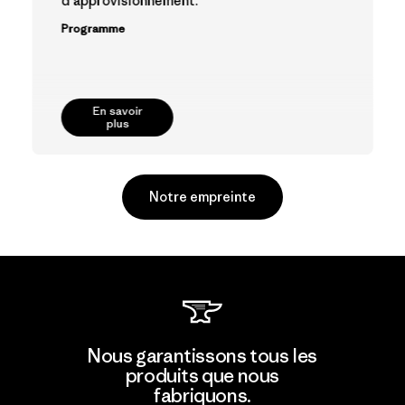
d'approvisionnement.
Programme
En savoir
plus
Notre empreinte
Hirdaramani Industries (Pvt)
Nous garantissons tous les
Ltd. - Kahathuduwa
produits que nous
fabriquons.
Factory
M