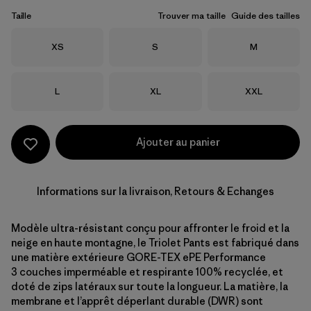
Taille
Trouver ma taille
Guide des tailles
Taille
Taille
Taille
XS
S
M
Taille
Taille
Taille
L
XL
XXL
Ajouter au panier
Informations sur la livraison, Retours & Echanges
Modèle ultra-résistant conçu pour affronter le froid et la
neige en haute montagne, le Triolet Pants est fabriqué dans
une matière extérieure GORE-TEX ePE Performance
3 couches imperméable et respirante 100% recyclée, et
doté de zips latéraux sur toute la longueur. La matière, la
membrane et l’apprêt déperlant durable (DWR) sont