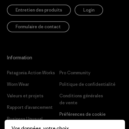
Entretien des produits
Login
Formulaire de contact
Information
Patagonia Action Works
Pro Community
Worn Wear
Politique de confidentialité
Valeurs et projets
Conditions générales
de vente
Rapport d’avancement
Préférences de cookie
Business Unusual
Carrières
Vos données, votre choix