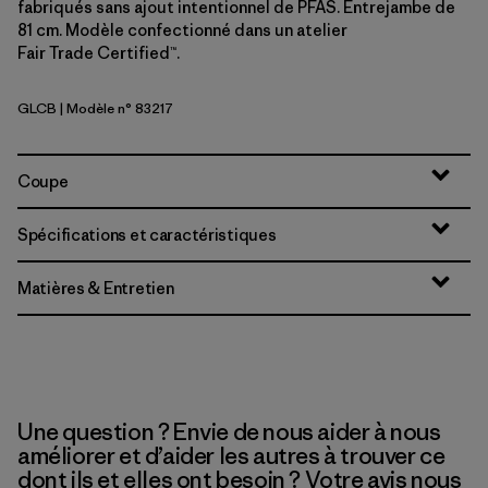
fabriqués sans ajout intentionnel de PFAS. Entrejambe de
81 cm. Modèle confectionné dans un atelier
Fair Trade Certified™.
GLCB
| Modèle n° 83217
Glacial Blue
Coupe
Spécifications et caractéristiques
Matières & Entretien
Une question ? Envie de nous aider à nous
améliorer et d’aider les autres à trouver ce
dont ils et elles ont besoin ? Votre avis nous