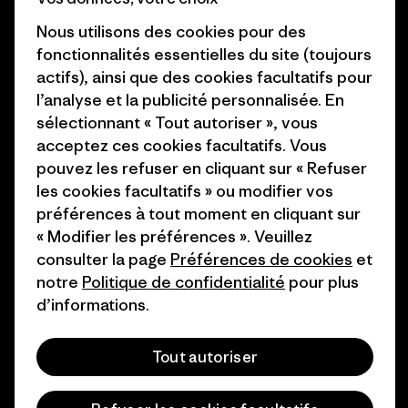
Objectifs climatiques
Presse et media
Nous utilisons des cookies pour des
1% For The Planet
fonctionnalités essentielles du site (toujours
Industry program
actifs), ainsi que des cookies facultatifs pour
Comment nous
l’analyse et la publicité personnalisée. En
finançons
Programme d’affiliation
sélectionnant « Tout autoriser », vous
Cartes cadeaux
Patagonia Belgique Plan du
acceptez ces cookies facultatifs. Vous
site
pouvez les refuser en cliquant sur « Refuser
Nos magasins
les cookies facultatifs » ou modifier vos
préférences à tout moment en cliquant sur
« Modifier les préférences ». Veuillez
consulter la page
Préférences de cookies
et
notre
Politique de confidentialité
pour plus
© 2026 Patagonia, Inc. All Rights Reserved.
d’informations.
Tout autoriser
français