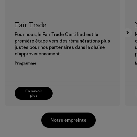
Fair Trade
Pour nous, le Fair Trade Certified est la
N
première étape vers des rémunérations plus
justes pour nos partenaires dans la chaîne
u
d'approvisionnement.
Programme
M
En savoir
plus
Notre empreinte