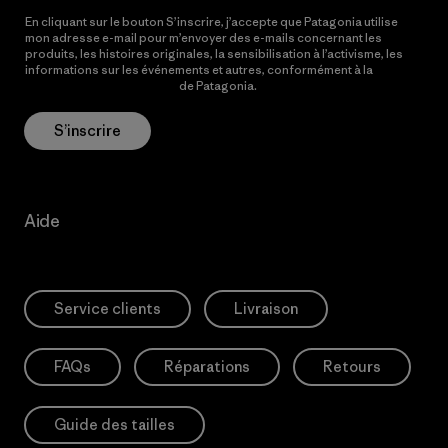
En cliquant sur le bouton S’inscrire, j’accepte que Patagonia utilise
mon adresse e-mail pour m’envoyer des e-mails concernant les
produits, les histoires originales, la sensibilisation à l’activisme, les
informations sur les événements et autres, conformément à la
Politique de confidentialité
de Patagonia.
S’inscrire
Aide
Service clients
Livraison
FAQs
Réparations
Retours
Guide des tailles