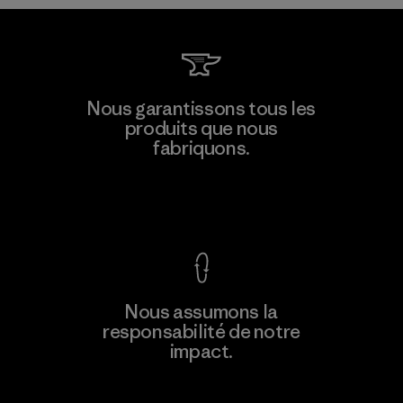
W.L. Gore & Associates, Inc.
Nous garantissons tous les
produits que nous
Material-supplier
fabriquons.
F
Voir la Garantie Ironclad
En savoir
Nous assumons la
plus
responsabilité de notre
impact.