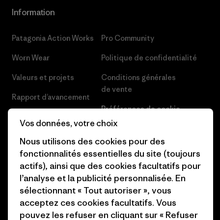
Information
Patagonia Action Works
Pro Community
Worn Wear
Politique de confidentialité
Valeurs et projets
Conditions générales
de vente
Rapport d’avancement
Préférences de cookie
Business Unusual
Vos données, votre choix
Carrières
Objectifs climatiques
Nous utilisons des cookies pour des
Presse et media
fonctionnalités essentielles du site (toujours
1% For The Planet
actifs), ainsi que des cookies facultatifs pour
Industry program
Comment nous
l’analyse et la publicité personnalisée. En
finançons
Programme d’affiliation
sélectionnant « Tout autoriser », vous
acceptez ces cookies facultatifs. Vous
Cartes cadeaux
Patagonia Belgique Plan du
pouvez les refuser en cliquant sur « Refuser
site