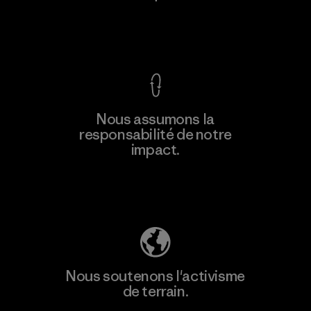
F
Voir la Garantie Ironclad
En savoir
Nous assumons la
plus
responsabilité de notre
impact.
Découvrez notre empreinte carbone
Nous soutenons l'activisme
de terrain.