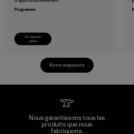
d'approvisionnement.
Programme
M
En savoir
plus
Notre empreinte
Toyota Tsusho
Nous garantissons tous les
produits que nous
Material-supplier
fabriquons.