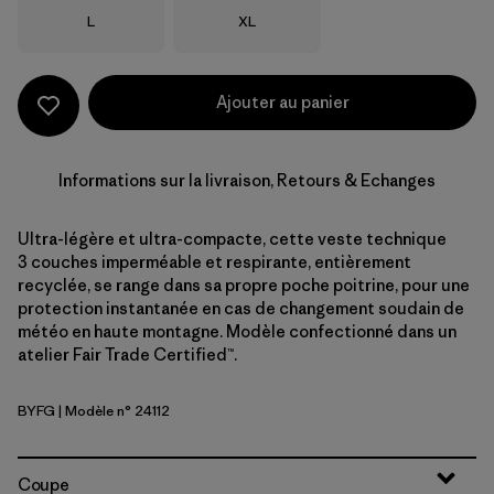
Taille
Taille
L
XL
Ajouter au panier
Informations sur la livraison, Retours & Echanges
Ultra-légère et ultra-compacte, cette veste technique
3 couches imperméable et respirante, entièrement
recyclée, se range dans sa propre poche poitrine, pour une
protection instantanée en cas de changement soudain de
météo en haute montagne. Modèle confectionné dans un
atelier Fair Trade Certified™.
BYFG
| Modèle n° 24112
Berry Fig
Coupe