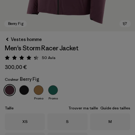
Vestes homme
Men's Storm Racer Jacket
50
Avis
Évaluation: 4.3 / 5
300,00 €
Berry Fig
Couleur
Berry Fig
Promo
Promo
Taille
Trouver ma taille
Guide des tailles
Taille
Taille
Taille
XS
S
M