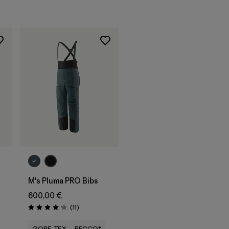
M's Pluma PRO Bibs
600,00 €
Avis
(11
)
Évaluation: 4.2 / 5
GORE-TEX
RECCO®