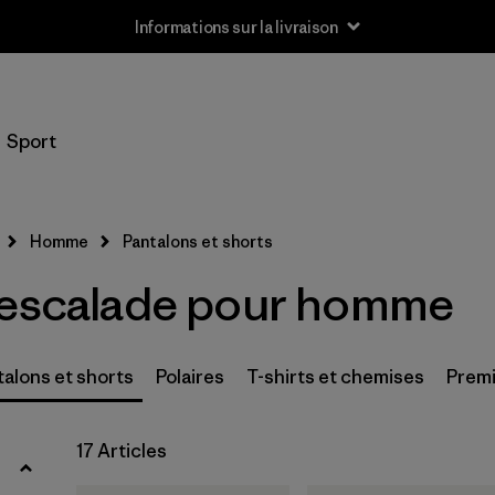
Informations sur la livraison
Filtrer par
Taille
Sport
XS
(8)
S
(8)
Homme
Pantalons et shorts
M
(8)
'escalade pour homme
L
(8)
XL
(8)
talons et shorts
Polaires
T-shirts et chemises
Premi
XXL
(7)
17 Articles
28
(8)