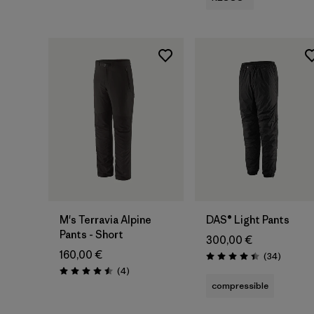
M's Terravia Alpine
DAS® Light Pants
Pants - Short
300,00 €
160,00 €
Avis
(34
)
Évaluation: 4.4 / 5
Avis
(4
)
Évaluation: 4.5 / 5
compressible