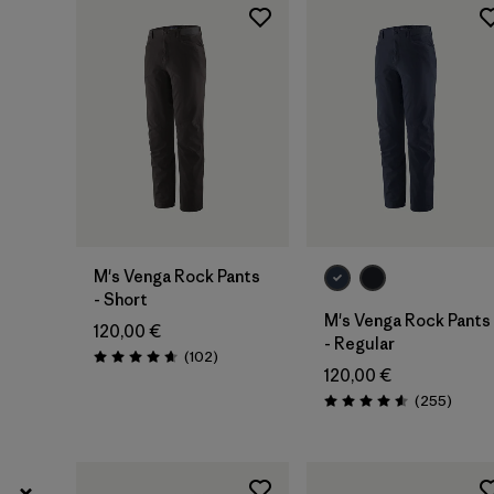
30
(9)
Tout afficher (5)
Filtrer par
Prix
Filtrer par
Coupe
Filtrer par
Couleur
M's Venga Rock Pants
- Short
Filtrer par
Tissu
M's Venga Rock Pants
120,00 €
- Regular
Avis
(102
)
Évaluation: 4.7 / 5
120,00 €
Avis
(255
)
Évaluation: 4.6 / 5