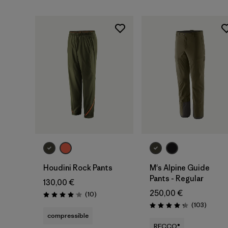
Houdini Rock Pants
M's Alpine Guide
Pants - Regular
130,00 €
250,00 €
Avis
(10
)
Évaluation: 4.1 / 5
Avis
(103
)
Évaluation: 4.2 / 5
compressible
RECCO®