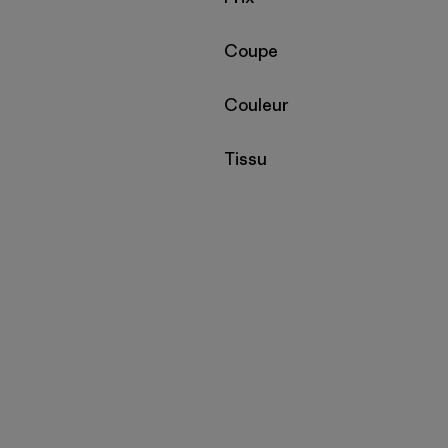
Filtrer par
Coupe
Filtrer par
Couleur
Filtrer par
Tissu