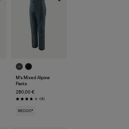
M's Mixed Alpine
Pants
280,00 €
Avis
(4
)
Évaluation: 3.8 / 5
RECCO®