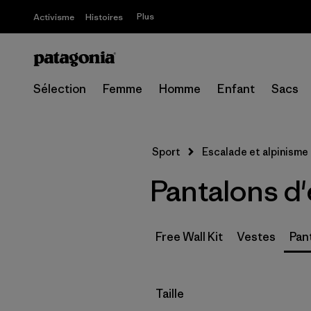
Plus
Activisme
Histoires
Sélection
Femme
Homme
Enfant
Sacs
Sport
Escalade et alpinisme
Pantalons d
Free Wall Kit
Vestes
Pan
Filtrer par
Taille