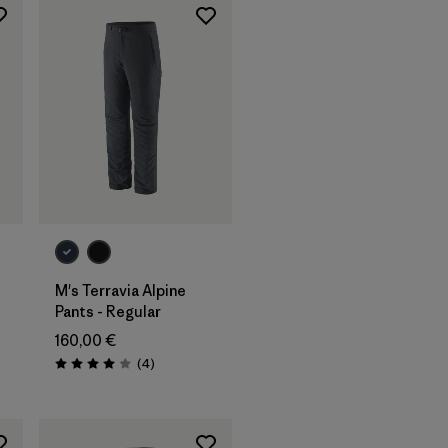
M's Terravia Alpine
Pants - Regular
160,00 €
Avis
(4
)
Évaluation: 4.0 / 5