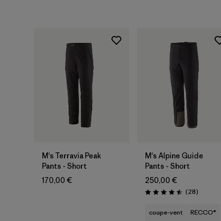
M's Terravia Peak
M's Alpine Guide
Pants - Short
Pants - Short
170,00 €
250,00 €
Avis
(28
)
Évaluation: 4.5 / 5
coupe-vent
RECCO®