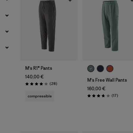
M's R1® Pants
140,00 €
M's Free Wall Pants
Avis
(28
)
Évaluation: 4.0 / 5
160,00 €
Avis
(17
)
compressible
Évaluation: 3.8 / 5