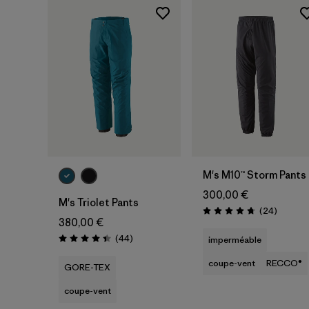
M's M10™ Storm Pants
300,00 €
M's Triolet Pants
Avis
(24
)
Évaluation: 4.7 / 5
380,00 €
Avis
(44
)
imperméable
Évaluation: 4.4 / 5
coupe-vent
RECCO®
GORE-TEX
coupe-vent