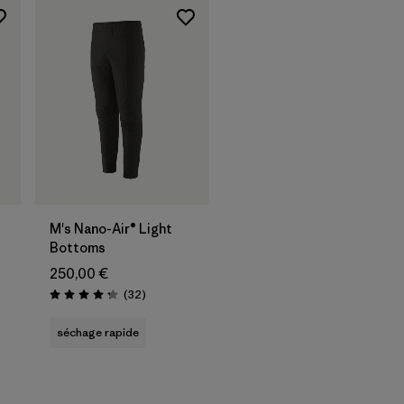
M's Nano-Air® Light
Bottoms
250,00 €
Avis
(32
)
Évaluation: 4.3 / 5
séchage rapide