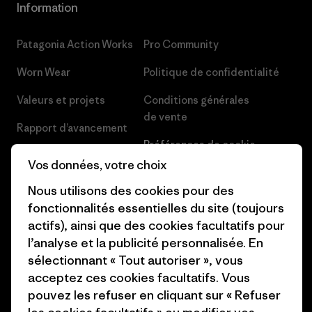
Information
Patagonia Action Works
Pro Community
Worn Wear
Politique de confidentialité
Valeurs et projets
Conditions générales
de vente
Rapport d’avancement
Préférences de cookie
Business Unusual
Vos données, votre choix
Carrières
Objectifs climatiques
Nous utilisons des cookies pour des
Presse et media
fonctionnalités essentielles du site (toujours
1% For The Planet
actifs), ainsi que des cookies facultatifs pour
Industry program
Comment nous
l’analyse et la publicité personnalisée. En
finançons
Programme d’affiliation
sélectionnant « Tout autoriser », vous
acceptez ces cookies facultatifs. Vous
Cartes cadeaux
Patagonia Belgique Plan du
pouvez les refuser en cliquant sur « Refuser
site
Nos magasins