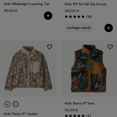
Kids' Midweight Layering Top
Kids' R1® Air Full-Zip Hoody
80,00 €
120,00 €
Avis
(18
)
Évaluation: 5.0 / 5
séchage rapide
Kids' Retro-X® Vest
110,00 €
Kids' Retro-X® Jacket
Avis
(2
)