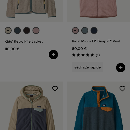
Filtrer par
Prix
Filtrer par
Coupe
Filtrer par
Couleur
Kids' Micro D® Snap-T® Vest
Kids' Retro Pile Jacket
80,00 €
110,00 €
Filtrer par
Caractéristiques
Avis
(1
)
Évaluation: 5.0 / 5
séchage rapide
Filtrer par
Tissu
Filtrer par
Famille de produits
Filtrer par
Enfant