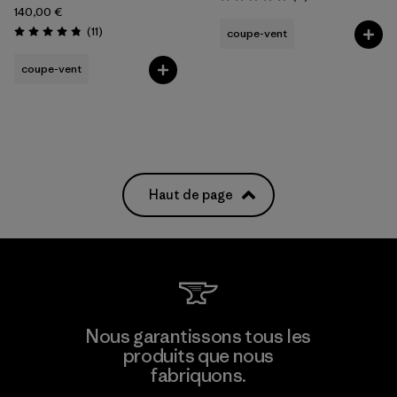
Évaluation: 5.0 / 5
140,00 €
Avis
(11
)
coupe-vent
Évaluation: 4.8 / 5
coupe-vent
Haut de page
Nous garantissons tous les
produits que nous
fabriquons.