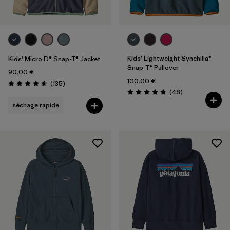
Kids' Lightweight Synchilla®
Kids' Micro D® Snap-T® Jacket
Snap-T® Pullover
90,00 €
100,00 €
Avis
(135
)
Évaluation: 4.6 / 5
Avis
(48
)
Évaluation: 4.8 / 5
séchage rapide