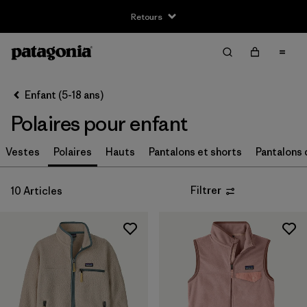
Retours
Filter & Sort
Effacer tout
Trier par
Enfant (5-18 ans)
Filtrer par
Taille
Polaires pour enfant
XS
(10)
Vestes
Polaires
Hauts
Pantalons et shorts
Pantalons 
S
(10)
Filtrer
10 Articles
M
(10)
L
(10)
XL
(10)
XXL
(8)