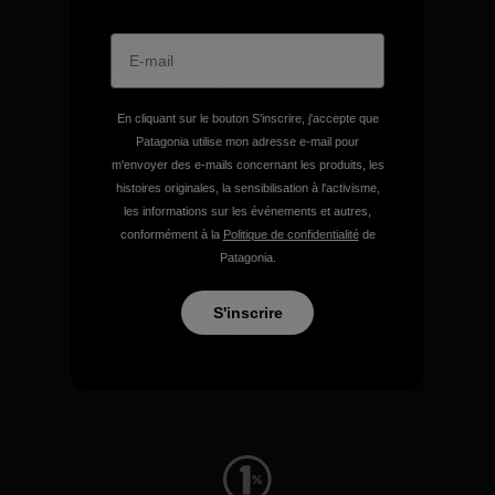
Nous soutenons l'activisme
de terrain.
En cliquant sur le bouton S’inscrire, j'accepte que
Patagonia utilise mon adresse e-mail pour
m'envoyer des e-mails concernant les produits, les
Consulter Patagonia Action Works
histoires originales, la sensibilisation à l'activisme,
les informations sur les événements et autres,
conformément à la
Politique de confidentialité
de
Patagonia.
Nous faisons durer votre
S'inscrire
équipement.
Consulter Worn Wear