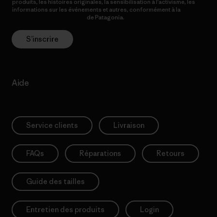
produits, les histoires originales, la sensibilisation à l’activisme, les
informations sur les événements et autres, conformément à la
Politique de confidentialité
de Patagonia.
S’inscrire
Aide
Service clients
Livraison
FAQs
Réparations
Retours
Guide des tailles
Entretien des produits
Login