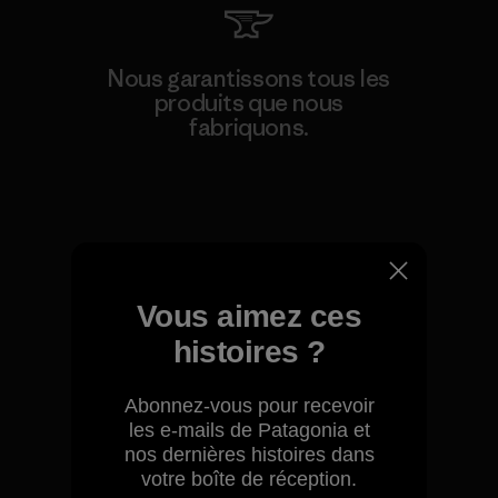
Nous garantissons tous les
produits que nous
fabriquons.
Voir la Garantie Ironclad
Vous aimez ces
Nous assumons la
histoires ?
responsabilité de notre
impact.
Abonnez-vous pour recevoir
les e-mails de Patagonia et
Découvrez notre empreinte carbone
nos dernières histoires dans
votre boîte de réception.