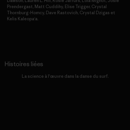
Dawson, Lauren L. Hill, Rosie Jaffurs, Lola Mignot, Josie
Prendergast, Matt Cuddihy, Elise Trigger, Crystal
Thornburg-Homcy, Dave Rastovich, Crystal Dzigas et
Kelis Kaleopaʻa.
Histoires liées
La science à l'œuvre dans la danse du surf.