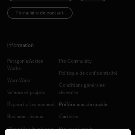
Formulaire de contact
Information
Patagonia Action
Pro Community
Works
Politique de confidentialité
Worn Wear
Conditions générales
Valeurs et projets
de vente
Rapport d’avancement
Préférences de cookie
Business Unusual
Carrières
Objectifs climatiques
Presse et media