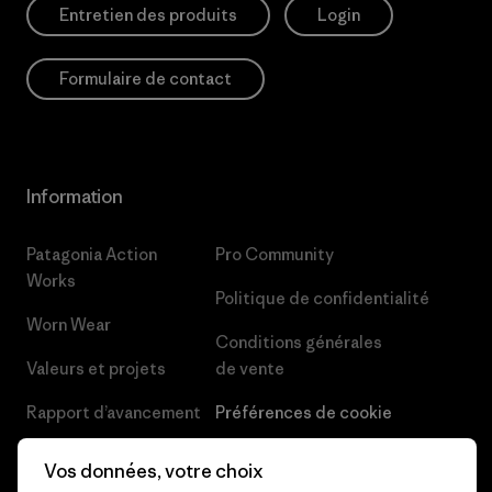
Entretien des produits
Login
Formulaire de contact
Information
Patagonia Action
Pro Community
Works
Politique de confidentialité
Worn Wear
Conditions générales
Valeurs et projets
de vente
Rapport d’avancement
Préférences de cookie
Business Unusual
Carrières
Vos données, votre choix