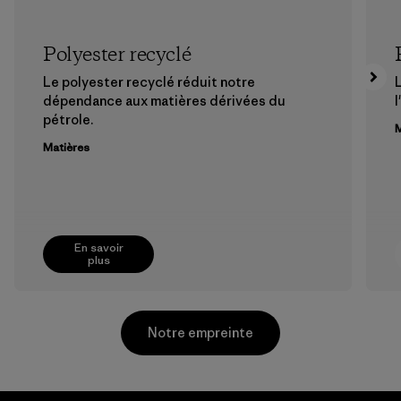
Polyester recyclé
Le polyester recyclé réduit notre
dépendance aux matières dérivées du
l
pétrole.
M
Matières
En savoir
plus
Notre empreinte