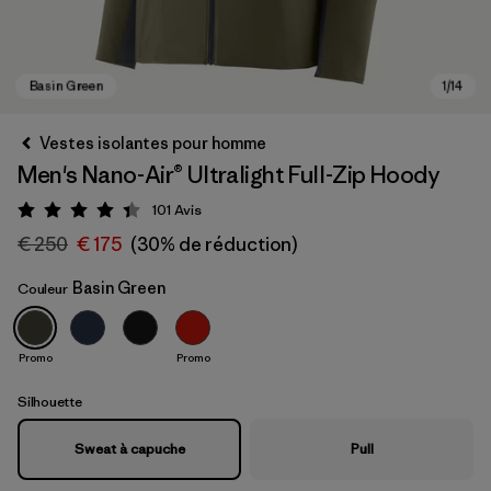
Vestes isolantes pour homme
Men's Nano-Air® Ultralight Full-Zip Hoody
101
Avis
Évaluation: 4.3 / 5
€ 250
€ 175
(30% de réduction)
Basin Green
Couleur
Basin Green
Promo
Promo
Silhouette
Sweat à capuche
Pull