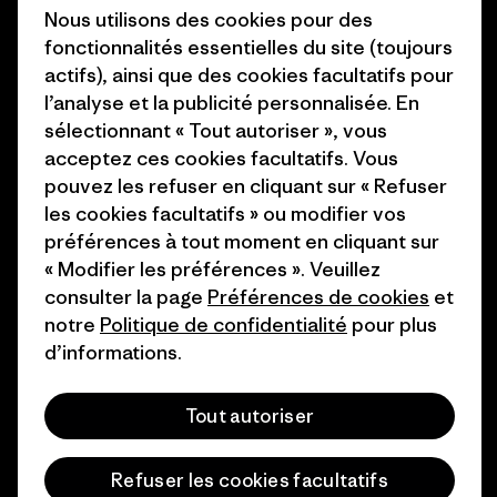
Objectifs climatiques
Presse et media
Nous utilisons des cookies pour des
fonctionnalités essentielles du site (toujours
1% For The Planet
Industry program
actifs), ainsi que des cookies facultatifs pour
Comment nous
Programme d’affiliation
l’analyse et la publicité personnalisée. En
finançons
sélectionnant « Tout autoriser », vous
Patagonia Luxembourg Plan du
acceptez ces cookies facultatifs. Vous
Cartes cadeaux
site
pouvez les refuser en cliquant sur « Refuser
les cookies facultatifs » ou modifier vos
Nos magasins
préférences à tout moment en cliquant sur
« Modifier les préférences ». Veuillez
consulter la page
Préférences de cookies
et
notre
Politique de confidentialité
pour plus
d’informations.
© 2026 Patagonia, Inc. All Rights Reserved.
Tout autoriser
français
Refuser les cookies facultatifs