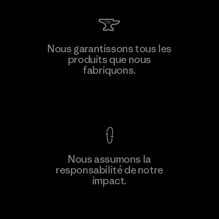
Teijin Frontier Co., Ltd.
Nous garantissons tous les
produits que nous
Material-supplier
fabriquons.
F
Voir la Garantie Ironclad
En savoir
Nous assumons la
plus
responsabilité de notre
impact.
Découvrez notre empreinte carbone