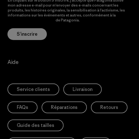
En cliquant sur le bouton S’inscrire, j’accepte que Patagonia utilise
mon adresse e-mail pour m’envoyer des e-mails concernant les
produits, les histoires originales, la sensibilisation à l’activisme, les
informations sur les événements et autres, conformément à la
Politique de confidentialité
de Patagonia.
S’inscrire
Aide
Service clients
Livraison
FAQs
Réparations
Retours
Guide des tailles