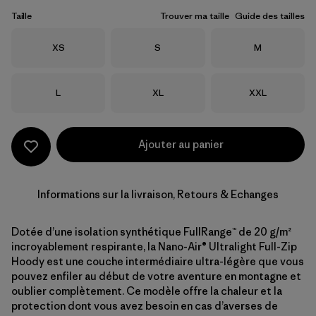
Taille
Trouver ma taille
Guide des tailles
Taille
Taille
Taille
XS
S
M
Taille
Taille
Taille
L
XL
XXL
Ajouter au panier
Informations sur la livraison, Retours & Echanges
Dotée d’une isolation synthétique FullRange™ de 20 g/m²
incroyablement respirante, la Nano-Air® Ultralight Full-Zip
Hoody est une couche intermédiaire ultra-légère que vous
pouvez enfiler au début de votre aventure en montagne et
oublier complètement. Ce modèle offre la chaleur et la
protection dont vous avez besoin en cas d’averses de