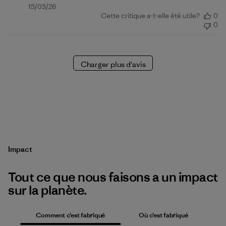
Date
15/03/26
Cette critique a-t-elle été utile?
0
de
0
publication
Charger plus d'avis
Impact
Tout ce que nous faisons a un impact
sur la planète.
Comment c’est fabriqué
Où c’est fabriqué