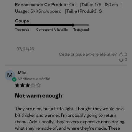
|
|
Recommande Ce Produit:
Oui
Taille:
176 - 180 cm
|
Usage:
Ski/Snowboard
Taille (produit):
S
Coupe
Date
07/04/26
Cette critique a-t-elle été utile?
0
de
0
publication
Mike
M
Vérificateur vérifié
Not warm enough
They are nice, but a little light. Thought they would be a
bit thicker and warmer. I’m probably going to return
them. . Additionally, they’re very expensive considering
what they’re made of, and where they’re made. These