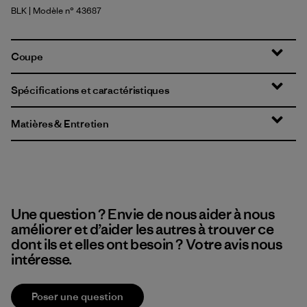
BLK
| Modèle n° 43687
Black
Coupe
Spécifications et caractéristiques
Matières & Entretien
Une question ? Envie de nous aider à nous
améliorer et d’aider les autres à trouver ce
dont ils et elles ont besoin ? Votre avis nous
intéresse.
Poser une question