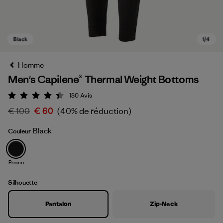
Homme
Men's Capilene® Thermal Weight Bottoms
180
Avis
Évaluation: 4.4 / 5
€ 100
€ 60
(40% de réduction)
Black
Couleur
Black
Promo
Silhouette
Pantalon
Zip-Neck