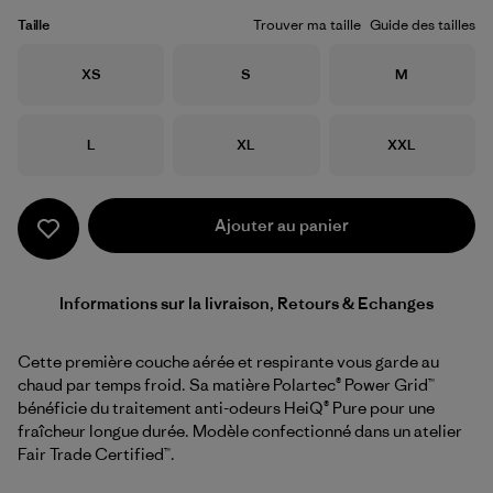
Taille
Trouver ma taille
Guide des tailles
Taille
Taille
Taille
XS
S
M
Taille
Taille
Taille
L
XL
XXL
Ajouter au panier
Informations sur la livraison, Retours & Echanges
Cette première couche aérée et respirante vous garde au
chaud par temps froid. Sa matière Polartec® Power Grid™
bénéficie du traitement anti-odeurs HeiQ® Pure pour une
fraîcheur longue durée. Modèle confectionné dans un atelier
Fair Trade Certified™.