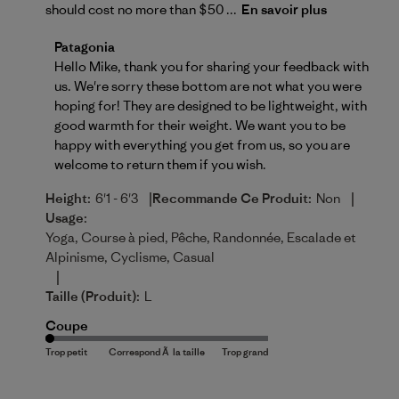
should cost no more than $50 ...
En savoir plus
Commentaires du propriétaire du magasin sur l'exam
Patagonia
Hello Mike, thank you for sharing your feedback with 
us. We're sorry these bottom are not what you were 
hoping for! They are designed to be lightweight, with 
good warmth for their weight. We want you to be 
happy with everything you get from us, so you are 
welcome to 
return
 them if you wish.
|
|
Height:
6'1 - 6'3
Recommande Ce Produit:
Non
Usage:
Yoga, Course à pied, Pêche, Randonnée, Escalade et
Alpinisme, Cyclisme, Casual
|
Taille (produit):
L
Coupe