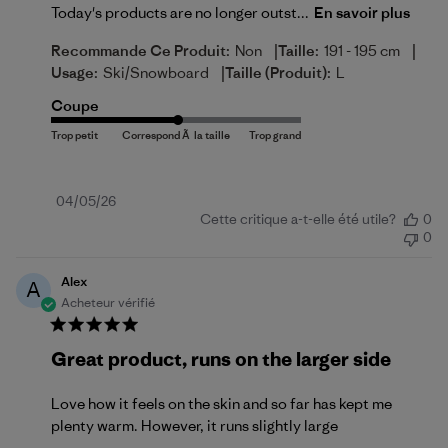
Today's products are no longer outst...
En savoir plus
|
|
Recommande Ce Produit:
Non
Taille:
191 - 195 cm
|
Usage:
Ski/Snowboard
Taille (produit):
L
Coupe
Date
04/05/26
Cette critique a-t-elle été utile?
0
de
0
publication
Alex
A
Acheteur vérifié
Great product, runs on the larger side
Love how it feels on the skin and so far has kept me
plenty warm. However, it runs slightly large