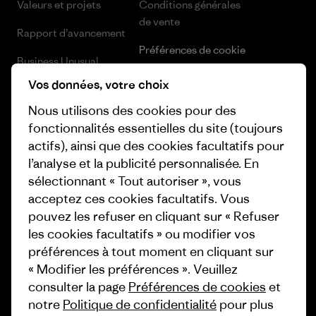
Valeurs et projets
Conditions générales
de vente
Rapport d’avancement
Préférences de cookie
Business Unusual
Carrières
Vos données, votre choix
Objectifs climatiques
Presse et media
Nous utilisons des cookies pour des
1% For The Planet
fonctionnalités essentielles du site (toujours
Industry program
actifs), ainsi que des cookies facultatifs pour
Comment nous
l’analyse et la publicité personnalisée. En
finançons
Programme d’affiliation
sélectionnant « Tout autoriser », vous
Cartes cadeaux
Patagonia Luxembourg Plan du
acceptez ces cookies facultatifs. Vous
site
pouvez les refuser en cliquant sur « Refuser
Nos magasins
les cookies facultatifs » ou modifier vos
préférences à tout moment en cliquant sur
« Modifier les préférences ». Veuillez
consulter la page
Préférences de cookies
et
notre
Politique de confidentialité
pour plus
© 2026 Patagonia, Inc. All Rights Reserved.