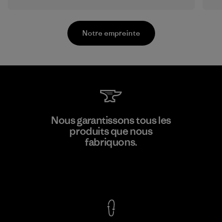
Notre empreinte
Formosa Textil
Nous garantissons tous les
produits que nous
Factory
M
fabriquons.
Voir la Garantie Ironclad