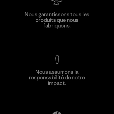
MAS Active (Pvt) Ltd. - Asialine
Nous garantissons tous les
produits que nous
Factory
fabriquons.
Voir la Garantie Ironclad
En savoir
Nous assumons la
plus
responsabilité de notre
impact.
Découvrez notre empreinte carbone