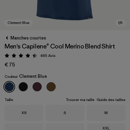
Manches courtes
Men's Capilene® Cool Merino Blend Shirt
465
Avis
Évaluation: 4.4 / 5
€ 75
Clement Blue
Couleur
Clement Blue
Taille
Trouver ma taille
Guide des tailles
Taille
Taille
Taille
XS
S
M
Taille
XXL