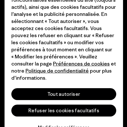
1% For The Planet
Industry program
actifs), ainsi que des cookies facultatifs pour
Comment nous
Programme d’affiliation
l’analyse et la publicité personnalisée. En
finançons
sélectionnant « Tout autoriser », vous
Patagonia Luxembourg Plan du
acceptez ces cookies facultatifs. Vous
Cartes cadeaux
site
pouvez les refuser en cliquant sur « Refuser
les cookies facultatifs » ou modifier vos
Nos magasins
préférences à tout moment en cliquant sur
« Modifier les préférences ». Veuillez
consulter la page
Préférences de cookies
et
notre
Politique de confidentialité
pour plus
d’informations.
© 2026 Patagonia, Inc. All Rights Reserved.
Tout autoriser
français
Refuser les cookies facultatifs