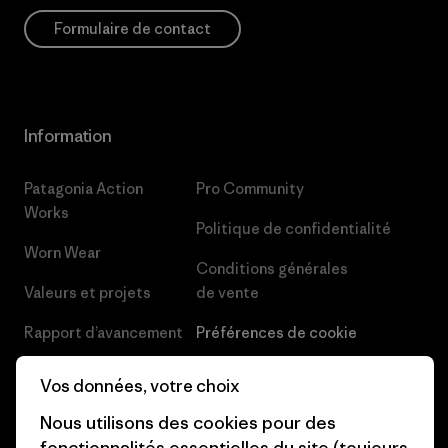
Formulaire de contact
Information
Patagonia Action
Pro Community
Works
Politique de confidentialité
Worn Wear
Conditions générales
Valeurs et projets
de vente
Rapport d’avancement
Préférences de cookie
Business Unusual
Carrières
Vos données, votre choix
Objectifs climatiques
Presse et media
Nous utilisons des cookies pour des
fonctionnalités essentielles du site (toujours