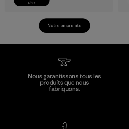
plus
Notre empreinte
Kanaan Bao Loc Co., Ltd.
Nous garantissons tous les
produits que nous
Factory
M
fabriquons.
Voir la Garantie Ironclad