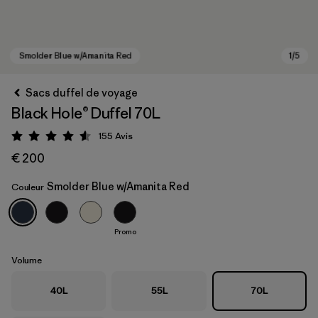
Sacs duffel de voyage
Black Hole® Duffel 70L
155
Avis
Évaluation: 4.6 / 5
€ 200
Smolder Blue w/Amanita Red
Couleur
Smolder Blue w/Amanita Red
Promo
Volume
40L
55L
70L