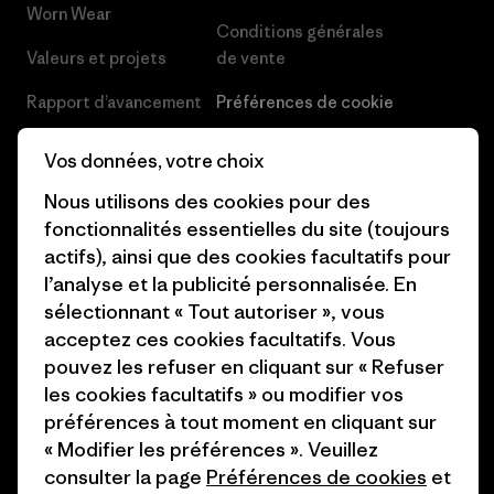
Worn Wear
Conditions générales
Valeurs et projets
de vente
Rapport d’avancement
Préférences de cookie
Business Unusual
Carrières
Vos données, votre choix
Objectifs climatiques
Presse et media
Nous utilisons des cookies pour des
fonctionnalités essentielles du site (toujours
1% For The Planet
Industry program
actifs), ainsi que des cookies facultatifs pour
Comment nous
Programme d’affiliation
l’analyse et la publicité personnalisée. En
finançons
sélectionnant « Tout autoriser », vous
Patagonia Luxembourg Plan du
acceptez ces cookies facultatifs. Vous
Cartes cadeaux
site
pouvez les refuser en cliquant sur « Refuser
les cookies facultatifs » ou modifier vos
Nos magasins
préférences à tout moment en cliquant sur
« Modifier les préférences ». Veuillez
consulter la page
Préférences de cookies
et