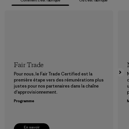
Comment c’est fabriqué
Où c’est fabriqué
Fair Trade
Pour nous, le Fair Trade Certified est la
N
première étape vers des rémunérations plus
justes pour nos partenaires dans la chaîne
u
d'approvisionnement.
Programme
M
En savoir