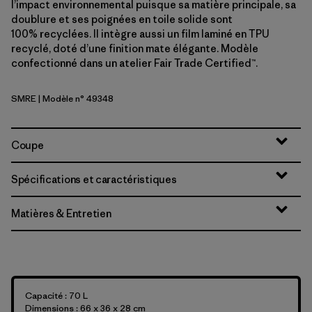
l’impact environnemental puisque sa matière principale, sa
doublure et ses poignées en toile solide sont
100% recyclées. Il intègre aussi un film laminé en TPU
recyclé, doté d’une finition mate élégante. Modèle
confectionné dans un atelier Fair Trade Certified™.
SMRE
| Modèle n° 49348
Smolder Blue w/Amanita Red
Coupe
Spécifications et caractéristiques
Matières & Entretien
Capacité : 70 L
Dimensions : 66 x 36 x 28 cm