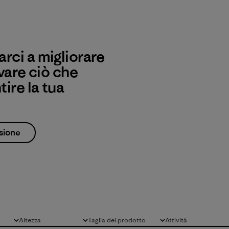
rci a migliorare
vare ciò che
ire la tua
sione
Altezza
Taglia del prodotto
Attività
Tutto
Tutto
Tutto