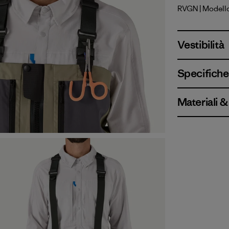
RVGN
| Modell
River Roc
Vestibilità
Specifiche 
Materiali 