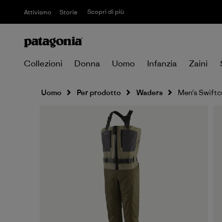
Scopri di più
Attivismo
Storie
Collezioni
Donna
Uomo
Infanzia
Zaini
Uomo
Per prodotto
Waders
Men's Swiftc