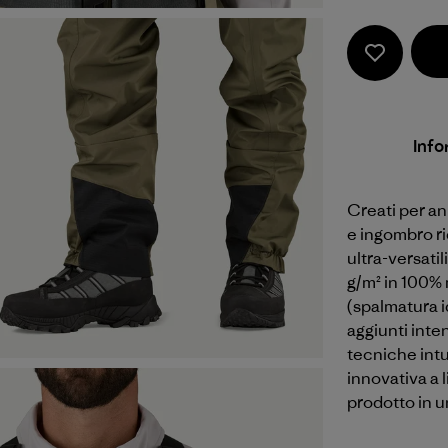
Info
Creati per ann
e ingombro ri
ultra-versatil
g/m² in 100% 
(spalmatura i
aggiunti inte
tecniche intu
innovativa a l
prodotto in u