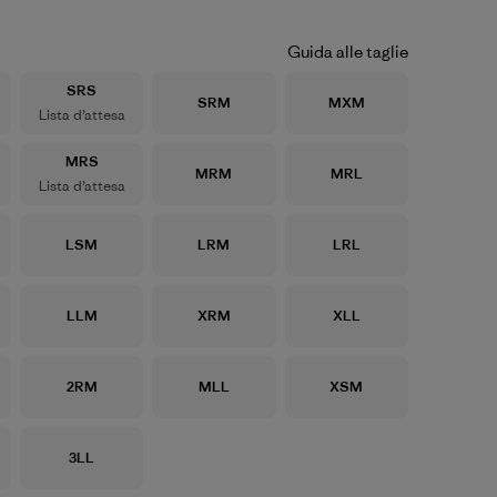
Guida alle taglie
Taglia
SRS
Taglia
Taglia
SRM
MXM
Lista d’attesa
Taglia
MRS
Taglia
Taglia
MRM
MRL
Lista d’attesa
Taglia
Taglia
Taglia
LSM
LRM
LRL
Taglia
Taglia
Taglia
LLM
XRM
XLL
Taglia
Taglia
Taglia
2RM
MLL
XSM
Taglia
3LL