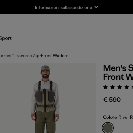
Informazioni sulla spedizione
Sport
urrent™ Traverse Zip-Front Waders
Men's S
Front 
Valuta
€ 590
Colore
River 