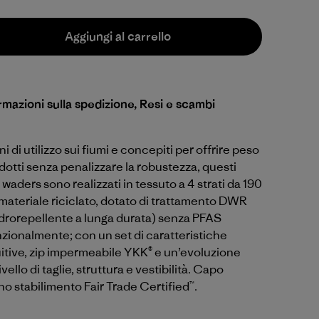
Aggiungi al carrello
rmazioni sulla spedizione, Resi e scambi
i di utilizzo sui fiumi e concepiti per offrire peso
dotti senza penalizzare la robustezza, questi
i waders sono realizzati in tessuto a 4 strati da 190
materiale riciclato, dotato di trattamento DWR
drorepellente a lunga durata) senza PFAS
nzionalmente; con un set di caratteristiche
itive, zip impermeabile YKK® e un’evoluzione
ivello di taglie, struttura e vestibilità. Capo
no stabilimento Fair Trade Certified™.