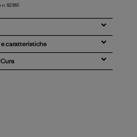
o n. 82385
k Green
e caratteristiche
& Cura