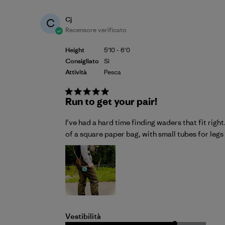
Cj
C
Recensore verificato
Height
5'10 - 6'0
Consigliato
Si
Attività
Pesca
Run to get your pair!
I’ve had a hard time finding waders that fit righ
of a square paper bag, with small tubes for legs
Vestibilità