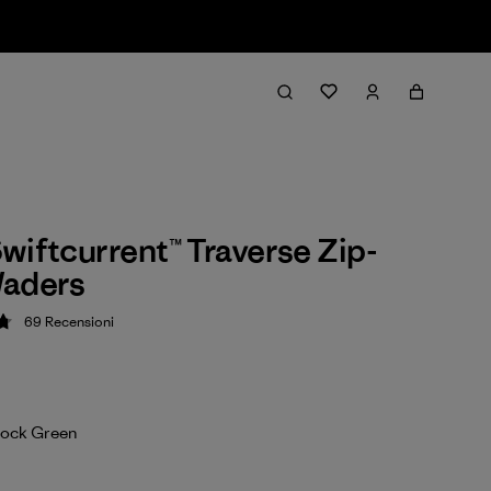
wiftcurrent™ Traverse Zip-
Waders
69
Recensioni
zione: 4.8 / 5
Rock Green