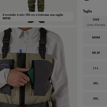
Taglia
Il modello è alto 183 cm e indossa una taglia
MRM
Taglia
SSS
Lista d’attesa
Taglia
MSM
Taglia
MLM
Taglia
LLL
Taglia
2RL
Taglia
XRL