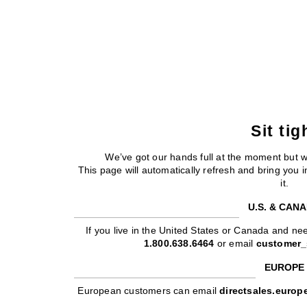
Sit tig
We’ve got our hands full at the moment but 
This page will automatically refresh and bring you
it.
U.S. & CAN
If you live in the United States or Canada and nee
1.800.638.6464
or email
customer_
EUROPE
European customers can email
directsales.euro