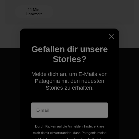
14 Min.
Lesezeit
Gefallen dir unsere
Stories?
Melde dich an, um E-Mails von
Patagonia mit den neuesten
Für all unsere Produkte gilt
Stories zu erhalten.
unsere kompromisslose
Garantie.
Kompromisslose Garantie
Durch Klicken auf die Anmelden Taste, erkläre
mich damit einverstanden, dass Patagonia meine