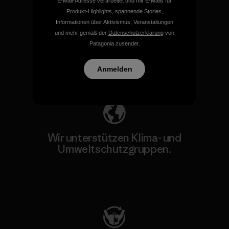
E-Mail-Adresse verarbeitet und mir E-Mails für
Produkt-Highlights, spannende Stories,
Wir übernehmen
Informationen über Aktivismus, Veranstaltungen
Verantwortung für unsere
und mehr gemäß der
Datenschutzerklärung
von
Auswirkungen.
Patagonia zusendet.
Anmelden
Unser Fußabdruck
Wir unterstützen Klima- und
Umweltschutzgruppen.
Besuche Patagonia Action Works