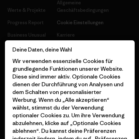
Allgemeine
Werte & Projekte
Geschäftsbedingungen
Progress Report
Cookie Einstellungen
Business Unusual
Karriere
Klimaziele
Pressekontakt
Deine Daten, deine Wahl
1% For The Planet
Industry program
Wir verwenden essenzielle Cookies für
grundlegende Funktionen unserer Website.
Wie wir finanzieren
Affiliate-Programm
Diese sind immer aktiv. Optionale Cookies
dienen der Durchführung von Analysen und
Geschenkgutscheine
Patagonia Deutschland
dem Schalten von personalisierter
Seitenverzeichnis
Stores in deiner
Werbung. Wenn du „Alle akzeptieren“
Nähe
wählst, stimmst du der Verwendung
optionaler Cookies zu. Um ihre Verwendung
abzulehnen, klicke auf „Optionale Cookies
ablehnen“. Du kannst deine Präferenzen
jederzeit ändern, indem du auf „Präferenzen