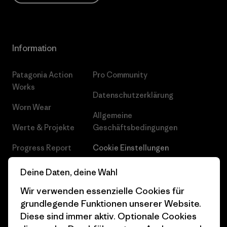
Information
Patagonia Action
Pro Community
Works
Datenschutzerklärung
Worn Wear
Allgemeine
Werte & Projekte
Geschäftsbedingungen
Progress Report
Cookie Einstellungen
Business Unusual
Karriere
Deine Daten, deine Wahl
Klimaziele
Pressekontakt
Wir verwenden essenzielle Cookies für
grundlegende Funktionen unserer Website.
1% For The Planet
Industry program
Diese sind immer aktiv. Optionale Cookies