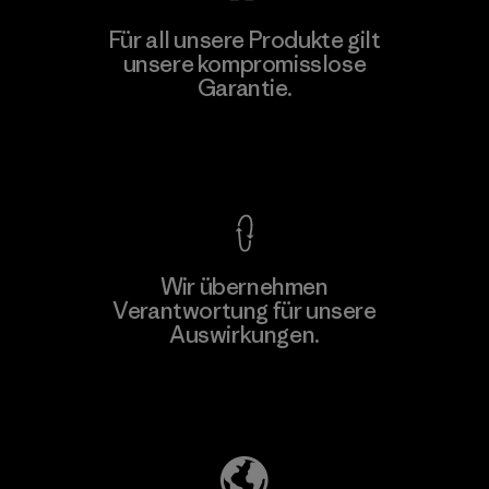
Pettenati
Für all unsere Produkte gilt
unsere kompromisslose
Material-supplier
M
Garantie.
Kompromisslose Garantie
Wir übernehmen
Mehr dazu
Verantwortung für unsere
Auswirkungen.
Unser Fußabdruck