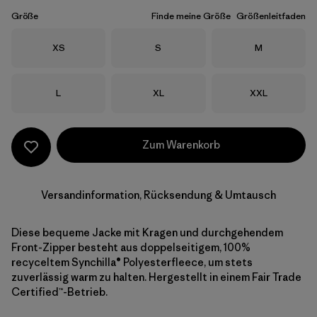
Größe
Finde meine Größe
Größenleitfaden
Größe
Größe
Größe
XS
S
M
Größe
Größe
Größe
L
XL
XXL
Zum Warenkorb
Versandinformation, Rücksendung & Umtausch
Diese bequeme Jacke mit Kragen und durchgehendem
Front-Zipper besteht aus doppelseitigem, 100%
recyceltem Synchilla® Polyesterfleece, um stets
zuverlässig warm zu halten. Hergestellt in einem Fair Trade
Certified™-Betrieb.