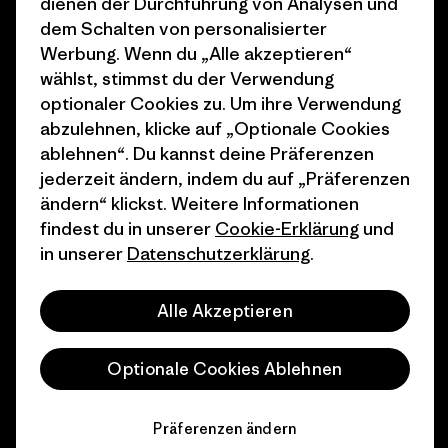
dienen der Durchführung von Analysen und
Wie wir finanzieren
Affiliate-Programm
dem Schalten von personalisierter
Geschenkgutscheine
Patagonia Deutschland
Werbung. Wenn du „Alle akzeptieren“
Seitenverzeichnis
wählst, stimmst du der Verwendung
Stores in deiner
optionaler Cookies zu. Um ihre Verwendung
Nähe
abzulehnen, klicke auf „Optionale Cookies
ablehnen“. Du kannst deine Präferenzen
jederzeit ändern, indem du auf „Präferenzen
ändern“ klickst. Weitere Informationen
findest du in unserer
Cookie-Erklärung
und
© 2026 Patagonia, Inc. All Rights Reserved.
in unserer
Datenschutzerklärung
.
Alle Akzeptieren
Deutsch
Optionale Cookies Ablehnen
Präferenzen ändern