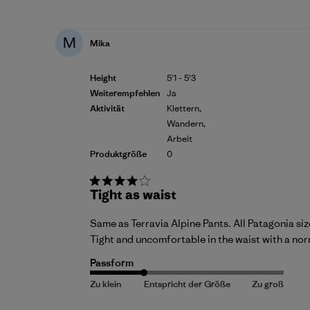
M
Mika
Height
5'1 - 5'3
Weiterempfehlen
Ja
Aktivität
Klettern,
Wandern,
Arbeit
Produktgröße
0
Tight as waist
Same as Terravia Alpine Pants. All Patagonia size
Tight and uncomfortable in the waist with a norma
Passform