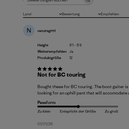
Bewertungen suchen
Land
Bewertung
Empfehlen
Alle
Alle Bewertungen
Alle
N
naturegrrrl
Height
5'1 - 5'3
Weiterempfehlen
Ja
Produktgröße
12
Not for BC touring
Bought these for BC touring. The boot gaiter is 
looking for an uphill pant that will accomodate 
Passform
Veröffentlichungsdatum
01/01/26