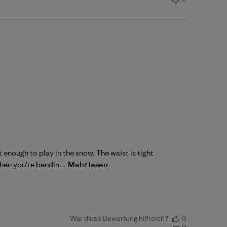
 enough to play in the snow. The waist is tight
hen you're bendin...
Mehr lesen
War diese Bewertung hilfreich?
0