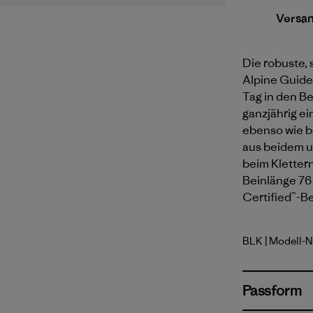
Versa
Die robuste,
Alpine Guide 
Tag in den Be
ganzjährig e
ebenso wie b
aus beidem u
beim Klettern
Beinlänge 76 
Certified™-Be
BLK
| Modell-N
Black
Passform