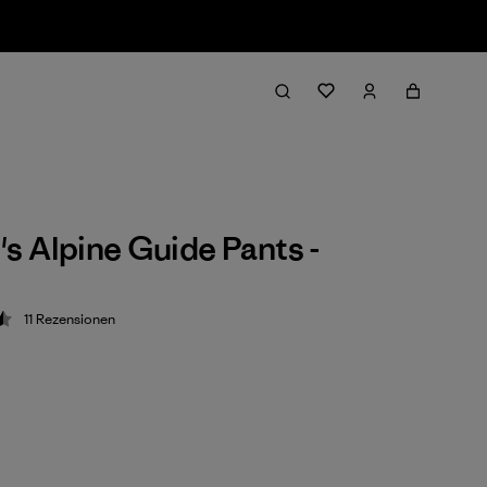
 Alpine Guide Pants -
11
Rezensionen
ung: 4.5 / 5