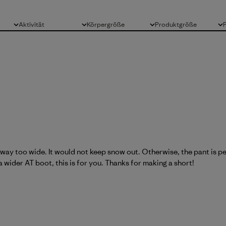
Aktivität
Körpergröße
Produktgröße
Alle
Alle
Alle
way too wide. It would not keep snow out. Otherwise, the pant is per
a wider AT boot, this is for you. Thanks for making a short!