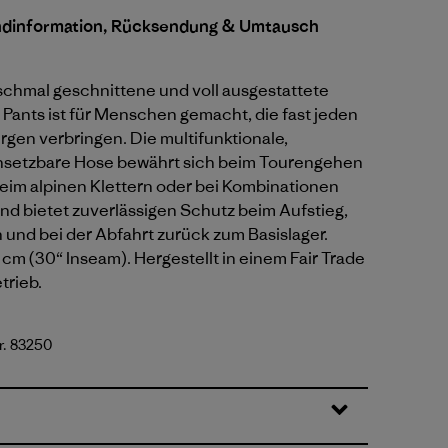
ndinformation, Rücksendung & Umtausch
 schmal geschnittene und voll ausgestattete
Pants ist für Menschen gemacht, die fast jeden
rgen verbringen. Die multifunktionale,
insetzbare Hose bewährt sich beim Tourengehen
eim alpinen Klettern oder bei Kombinationen
nd bietet zuverlässigen Schutz beim Aufstieg,
 und bei der Abfahrt zurück zum Basislager.
cm (30“ Inseam). Hergestellt in einem Fair Trade
trieb.
r. 83250