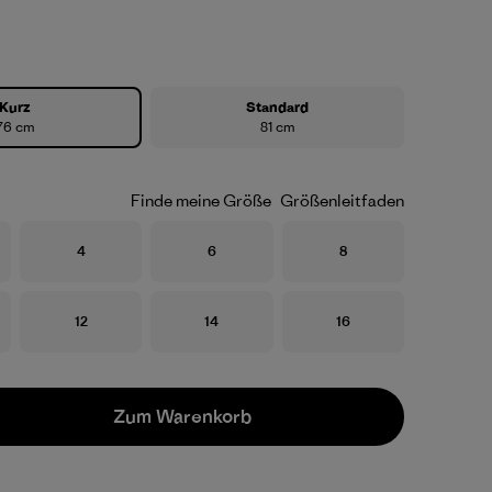
Kurz
Standard
76 cm
81 cm
Finde meine Größe
Größenleitfaden
Größe
Größe
Größe
4
6
8
Größe
Größe
Größe
12
14
16
Zum Warenkorb