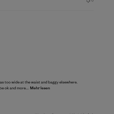
0
2 was too wide at the waist and baggy elsewhere.
 be ok and more...
Mehr lesen