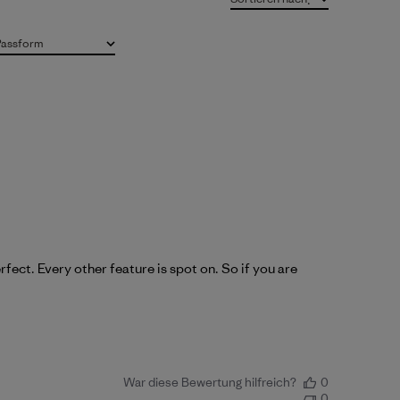
Passform
Alle
fect. Every other feature is spot on. So if you are
War diese Bewertung hilfreich?
0
0