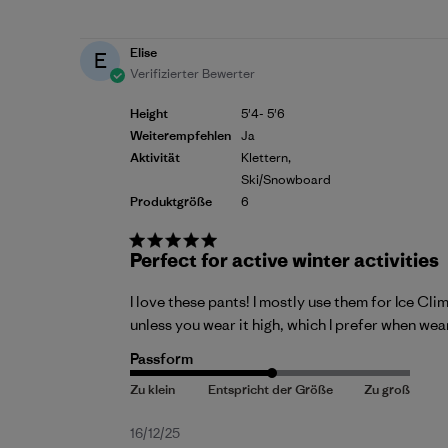
Elise
E
Verifizierter Bewerter
Height
5'4- 5'6
Weiterempfehlen
Ja
Aktivität
Klettern,
Ski/Snowboard
Produktgröße
6
Perfect for active winter activities
I love these pants! I mostly use them for Ice Cli
unless you wear it high, which I prefer when wea
Passform
Veröffentlichungsdatum
16/12/25