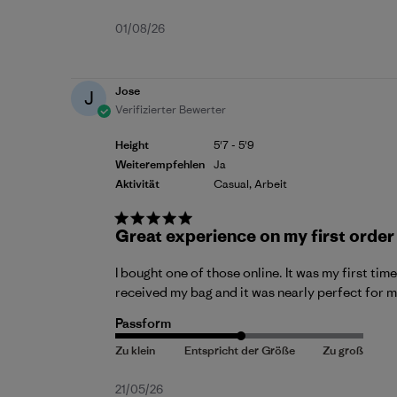
Veröffentlichungsdatum
01/08/26
Jose
J
Verifizierter Bewerter
Height
5'7 - 5'9
Weiterempfehlen
Ja
Aktivität
Casual, Arbeit
Great experience on my first order
I bought one of those online. It was my first tim
received my bag and it was nearly perfect for my 
Passform
Veröffentlichungsdatum
21/05/26