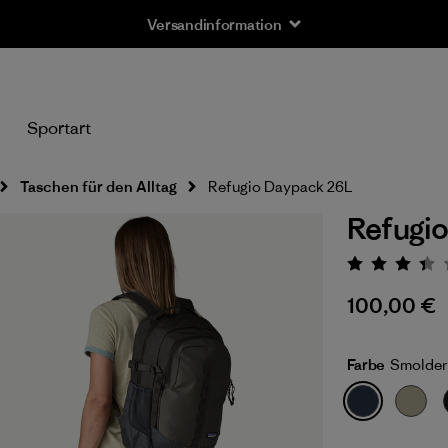
Versandinformation
n
Sportart
Taschen für den Alltag
Refugio Daypack 26L
Refugi
Bewert
100,00 €
Farbe
Smolder