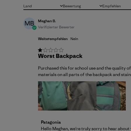
Land
Bewertung
Empfehlen
Alle
Alle Bewertungen
Alle
Meghan B.
MB
Verifizierter Bewerter
Weiterempfehlen
Nein
Worst Backpack
Purchased this for school use and the quality of
materials on all parts of the backpack and stain
Kommentare des Store-Besitzers zu {{Re
Patagonia
Hello Meghan, we're truly sorry to hear about