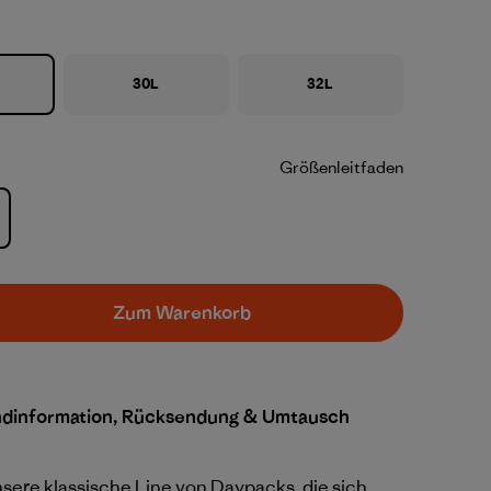
30L
32L
Größenleitfaden
Zum Warenkorb
ndinformation, Rücksendung & Umtausch
nsere klassische Line von Daypacks, die sich