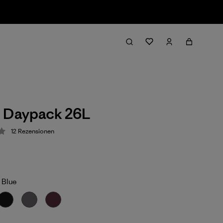
o Daypack 26L
12
Rezensionen
ung: 3.4 / 5
 Blue