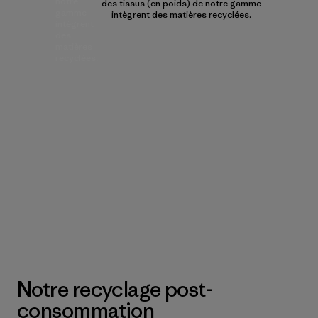
notre
des tissus (en poids) de notre gamme
gamme
intègrent des matières recyclées.
intègrent
des
matières
recyclées.
Notre recyclage post-
consommation