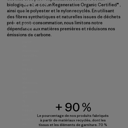
90 %
biologique et le coton Regenerative Organic Certified® ,
Le
ainsi que le polyester et le nylon recyclés. En utilisant
pourcentage
des fibres synthétiques et naturelles issues de déchets
de
pré- et post-consommation, nous limitons notre
nos
produits
dépendance aux matières premières et réduisons nos
fabriqués
émissions de carbone.
à
partir
de
matériaux
recyclés,
dont
les
tissus
et
les
éléments
de
garniture.
70
%
+ 90 %
des
tissus
(en
Le pourcentage de nos produits fabriqués
poids)
à partir de matériaux recyclés, dont les
de
tissus et les éléments de garniture. 70 %