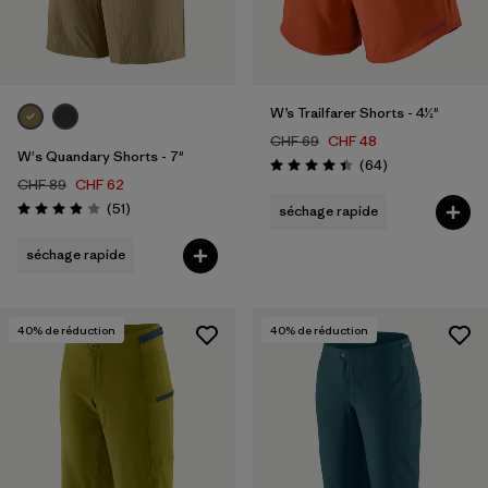
W’s Trailfarer Shorts - 4½"
CHF 69
CHF 48
W's Quandary Shorts - 7"
Avis
(64
)
Évaluation: 4.4 / 5
CHF 89
CHF 62
Avis
(51
)
séchage rapide
Évaluation: 3.9 / 5
séchage rapide
40
% de réduction
40
% de réduction