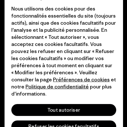
Carrières
Objectifs climatiques
Nous utilisons des cookies pour des
Presse et media
fonctionnalités essentielles du site (toujours
1% For The Planet
actifs), ainsi que des cookies facultatifs pour
Industry program
l’analyse et la publicité personnalisée. En
Comment nous finançons
sélectionnant « Tout autoriser », vous
Programme d’affiliation
Cartes cadeaux
acceptez ces cookies facultatifs. Vous
Patagonia Suisse Plan du site
pouvez les refuser en cliquant sur « Refuser
Nos magasins
les cookies facultatifs » ou modifier vos
préférences à tout moment en cliquant sur
« Modifier les préférences ». Veuillez
consulter la page
Préférences de cookies
et
notre
Politique de confidentialité
pour plus
© 2026 Patagonia, Inc. All Rights Reserved.
d’informations.
Tout autoriser
français
Refuser les cookies facultatifs