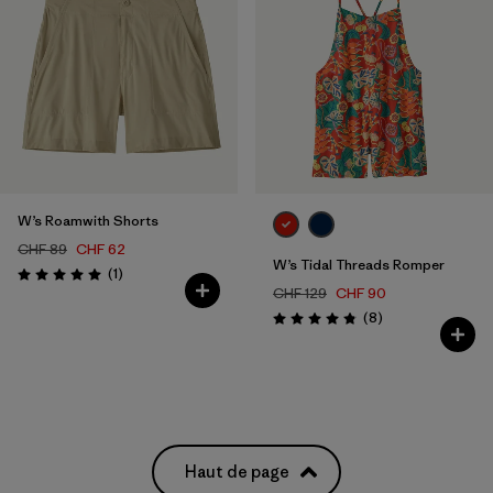
W’s Roamwith Shorts
CHF 89
CHF 62
W’s Tidal Threads Romper
Avis
(1
)
Évaluation: 5.0 / 5
CHF 129
CHF 90
Avis
(8
)
Évaluation: 4.9 / 5
Haut de page