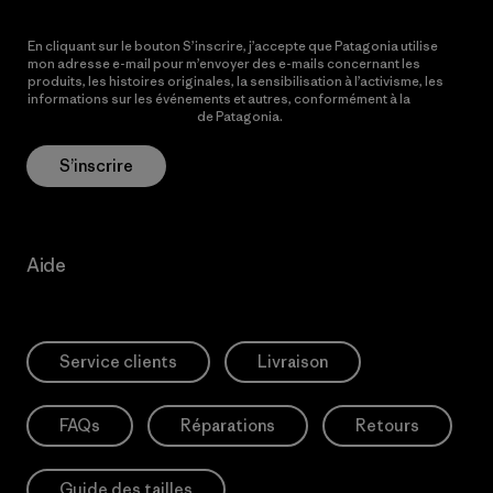
En cliquant sur le bouton S’inscrire, j’accepte que Patagonia utilise
mon adresse e-mail pour m’envoyer des e-mails concernant les
produits, les histoires originales, la sensibilisation à l’activisme, les
informations sur les événements et autres, conformément à la
Politique de confidentialité
de Patagonia.
S’inscrire
Aide
Service clients
Livraison
FAQs
Réparations
Retours
Guide des tailles