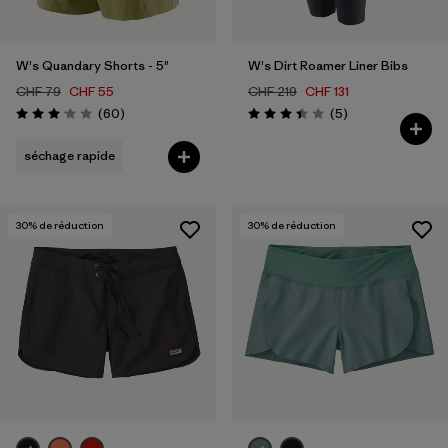
W's Quandary Shorts - 5"
W's Dirt Roamer Liner Bibs
CHF 79
CHF 55
CHF 219
CHF 131
Avis
Avis
(60
)
(5
)
Évaluation: 3.0 / 5
Évaluation: 3.4 / 5
séchage rapide
30
% de réduction
30
% de réduction