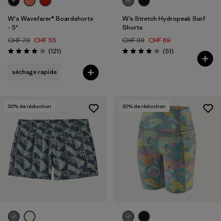
W's Wavefarer® Boardshorts
W’s Stretch Hydropeak Surf
- 5"
Shorts
CHF 79
CHF 55
CHF 99
CHF 69
Avis
Avis
(121
)
(51
)
Évaluation: 4.0 / 5
Évaluation: 4.1 / 5
séchage rapide
30
% de réduction
30
% de réduction