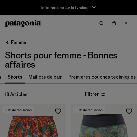
Informations sur la livraison
Filter & Sort
Effacer tout
Trier par
Femme
Filtrer par
Taille
Shorts pour femme - Bonnes
XS
(14)
affaires
S
(12)
s
Shorts
Maillots de bain
Premières couches techniques
M
(12)
Filtrer
18 Articles
L
(12)
30
% de réduction
30
% de réduction
XL
(8)
Filtrer par
Prix