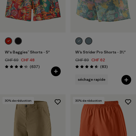
Filtrer par
Coupe
Filtrer par
Couleur
Filtrer par
Caractéristiques
W's Baggies™ Shorts - 5"
W’s Strider Pro Shorts - 3½"
Filtrer par
Sport
CHF 69
CHF 48
CHF 89
CHF 62
Avis
Avis
(637
)
(83
)
Évaluation: 4.3 / 5
Évaluation: 4.5 / 5
séchage rapide
30
% de réduction
30
% de réduction