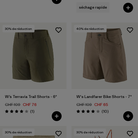
séchage rapide
30
% de réduction
40
% de réduction
W’s Terravia Trail Shorts - 6"
W's Landfarer Bike Shorts - 7"
CHF 109
CHF 76
CHF 109
CHF 65
Avis
Avis
(1
)
(10
)
Évaluation: 4.0 / 5
Évaluation: 4.0 / 5
30
% de réduction
30
% de réduction