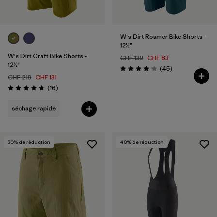
W's Dirt Roamer Bike Shorts -
12½"
W's Dirt Craft Bike Shorts -
CHF 139
CHF 83
12½"
Avis
(45
)
Évaluation: 4.1 / 5
CHF 219
CHF 131
Avis
(16
)
Évaluation: 4.8 / 5
séchage rapide
30
% de réduction
40
% de réduction