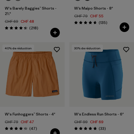
W's Barely Baggies™ Shorts -
W’s Maipo Shorts - 8"
2½"
CHF 79
CHF 55
CHF 69
CHF 48
Avis
(135
)
Évaluation: 4.6 / 5
Avis
(218
)
Évaluation: 4.4 / 5
40
% de réduction
30
% de réduction
W's Funhoggers™ Shorts - 4"
W's Endless Run Shorts - 6"
CHF 79
CHF 47
CHF 99
CHF 69
Avis
Avis
(47
)
(33
)
Évaluation: 4.3 / 5
Évaluation: 4.8 / 5