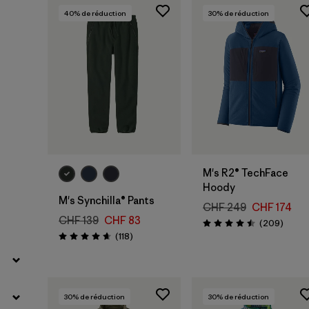
40
% de réduction
30
% de réduction
Filtrer par
Prix
Filtrer par
Coupe
Filtrer par
Couleur
Filtrer par
Caractéristiques
M's R2® TechFace
Filtrer par
Tissu
Hoody
M's Synchilla® Pants
CHF 249
CHF 174
Filtrer par
CHF 139
CHF 83
Sport
Avis
(209
)
Évaluation: 4.5 / 5
Avis
(118
)
Évaluation: 4.7 / 5
30
% de réduction
30
% de réduction