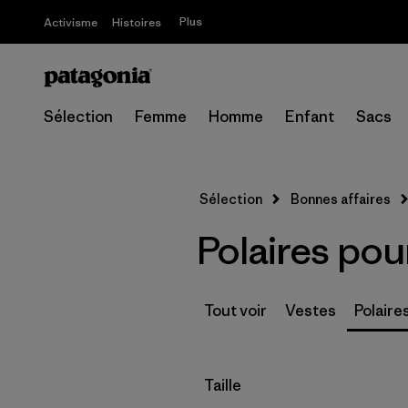
Plus
Activisme
Histoires
Sélection
Femme
Homme
Enfant
Sacs
Sélection
Bonnes affaires
Polaires po
Tout voir
Vestes
Polaire
Filtrer par
Taille