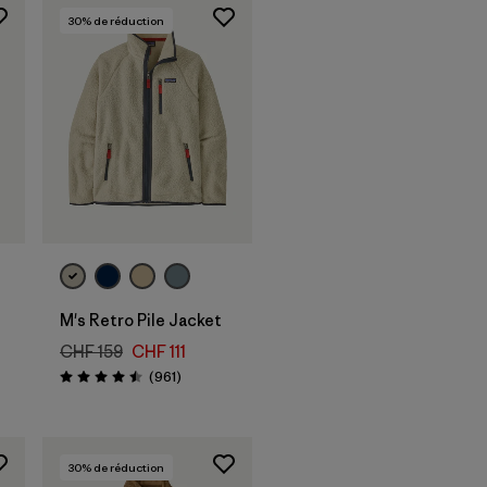
30
% de réduction
M's Retro Pile Jacket
CHF 159
CHF 111
Avis
(961
)
Évaluation: 4.5 / 5
30
% de réduction