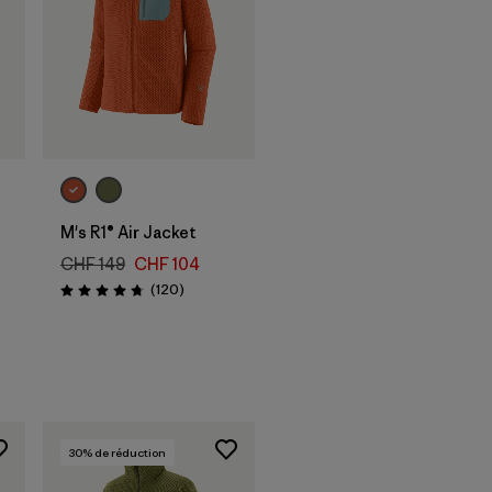
M's R1® Air Jacket
CHF 149
CHF 104
Avis
(120
)
Évaluation: 4.7 / 5
30
% de réduction