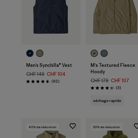
Men’s Synchilla® Vest
M's Textured Fleece
Hoody
CHF 149
CHF 104
CHF 179
CHF 107
Avis
(92
)
Évaluation: 4.6 / 5
Avis
(3
)
Évaluation: 4.3 / 5
séchage rapide
40
% de réduction
30
% de réduction