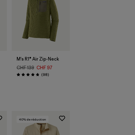
M's R1® Air Zip-Neck
CHF 139
CHF 97
Avis
(98
)
Évaluation: 4.8 / 5
40
% de réduction