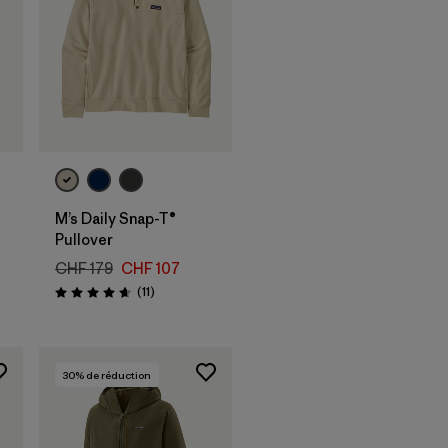
M’s Daily Snap-T®
Pullover
CHF 179
CHF 107
Avis
(11
)
Évaluation: 4.6 / 5
30
% de réduction