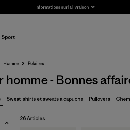
Informations sur la livraison
Filtrer par
Taille
Sport
XXS
(1)
XS
(22)
Homme
Polaires
S
(21)
ur homme - Bonnes affair
M
(17)
L
(16)
s
Sweat-shirts et sweats à capuche
Pullovers
Chem
XL
(18)
26 Articles
XXL
(18)