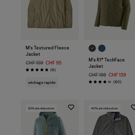
M's Textured Fleece
Jacket
M's R1® TechFace
CHF 159
CHF 95
Jacket
Avis
(6
)
Évaluation: 4.8 / 5
CHF 199
CHF 139
Avis
(60
)
séchage rapide
Évaluation: 4.2 / 5
30
% de réduction
40
% de réduction