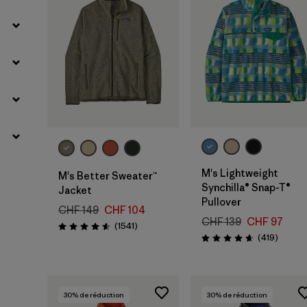
M's Lightweight
M's Better Sweater™
Synchilla® Snap-T®
Jacket
Pullover
CHF 149
CHF 104
CHF 139
CHF 97
Avis
(1541
)
Évaluation: 4.6 / 5
Avis
(419
)
Évaluation: 4.7 / 5
30
% de réduction
30
% de réduction