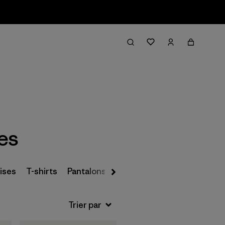
Filter & Sort
es
ises
T-shirts
Pantalons de ski
Pantalons et jeans