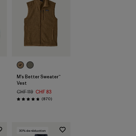
M's Better Sweater™
Vest
CHF 119
CHF 83
Avis
(870
)
Évaluation: 4.8 / 5
30
% de réduction