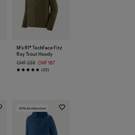
M's R1® TechFace Fitz
Roy Trout Hoody
CHF 239
CHF 167
Avis
(22
)
Évaluation: 4.7 / 5
40
% de réduction