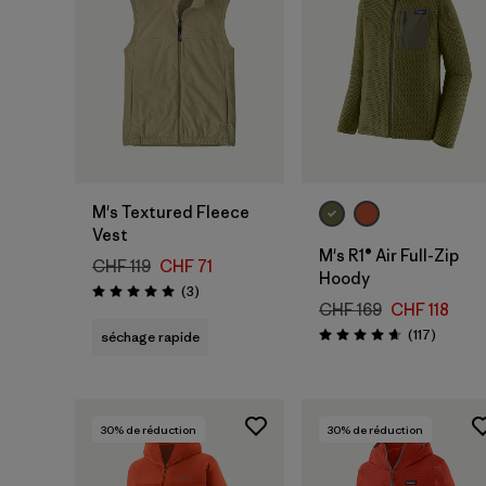
M's Textured Fleece
Vest
M's R1® Air Full-Zip
CHF 119
CHF 71
Hoody
Avis
(3
)
Évaluation: 5.0 / 5
CHF 169
CHF 118
Avis
(117
)
séchage rapide
Évaluation: 4.7 / 5
30
% de réduction
30
% de réduction