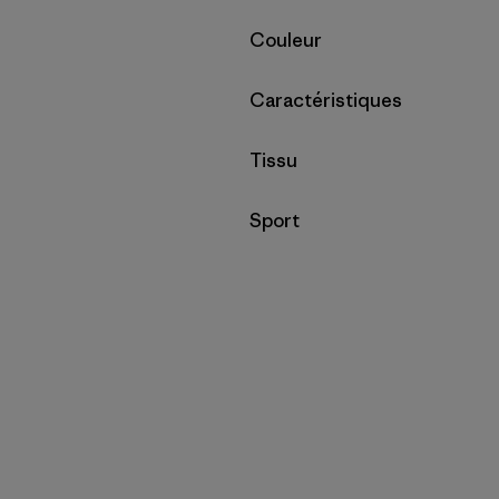
Filtrer par
Couleur
Filtrer par
Caractéristiques
Filtrer par
Tissu
Filtrer par
Sport