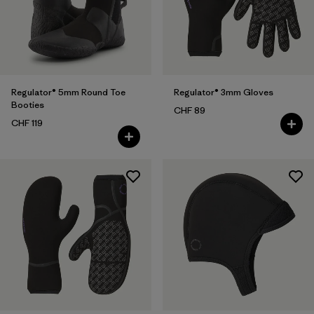
Filtrer par
Caractéristiques
Regulator® 5mm Round Toe
Regulator® 3mm Gloves
Booties
CHF 89
CHF 119