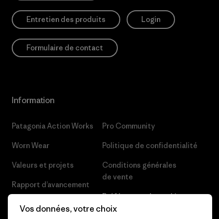
Entretien des produits
Login
Formulaire de contact
Information
Patagonia Action Works
Pro Community
Worn Wear
Politique de confidentialité
Valeurs et projets
Conditions générales
de vente
Rapport d’avancement
Préférences de cookie
Business Unusual
Vos données, votre choix
Carrières