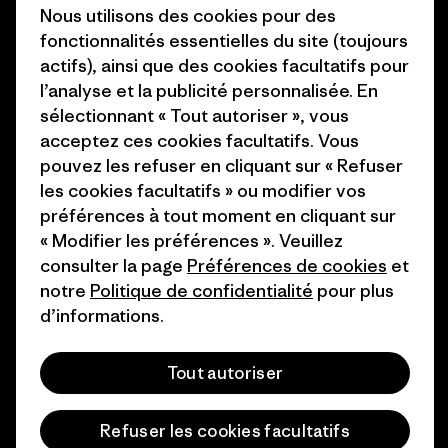
Objectifs climatiques
Nous utilisons des cookies pour des
Presse et media
fonctionnalités essentielles du site (toujours
1% For The Planet
actifs), ainsi que des cookies facultatifs pour
Industry program
l’analyse et la publicité personnalisée. En
Comment nous finançons
Programme d’affiliation
sélectionnant « Tout autoriser », vous
Cartes cadeaux
acceptez ces cookies facultatifs. Vous
Patagonia Suisse Plan du site
pouvez les refuser en cliquant sur « Refuser
Nos magasins
les cookies facultatifs » ou modifier vos
préférences à tout moment en cliquant sur
« Modifier les préférences ». Veuillez
consulter la page
Préférences de cookies
et
notre
Politique de confidentialité
pour plus
© 2026 Patagonia, Inc. All Rights Reserved.
d’informations.
Tout autoriser
français
Refuser les cookies facultatifs