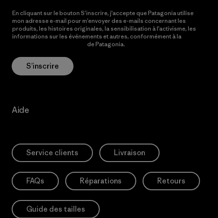
En cliquant sur le bouton S’inscrire, j’accepte que Patagonia utilise
mon adresse e-mail pour m’envoyer des e-mails concernant les
produits, les histoires originales, la sensibilisation à l’activisme, les
informations sur les événements et autres, conformément à la
Politique de confidentialité
de Patagonia.
S’inscrire
Aide
Service clients
Livraison
FAQs
Réparations
Retours
Guide des tailles