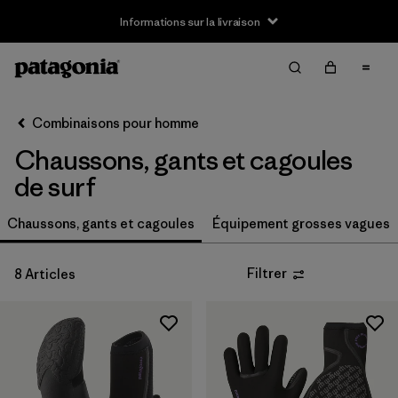
Informations sur la livraison
Filter & Sort
Effacer tout
Trier par
Combinaisons pour homme
Filtrer par
Taille
Chaussons, gants et cagoules
XS
(2)
de surf
S
(4)
Chaussons, gants et cagoules
Équipement grosses vagues
M
(4)
Filtrer
8 Articles
L
(4)
XL
(4)
Filtrer par
Prix