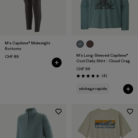
M's Capilene® Midweight
Bottoms
M's Long-Sleeved Capilene®
CHF 89
Cool Daily Shirt - Cloud Crag
CHF 69
Avis
(4
)
Évaluation: 4.5 / 5
séchage rapide