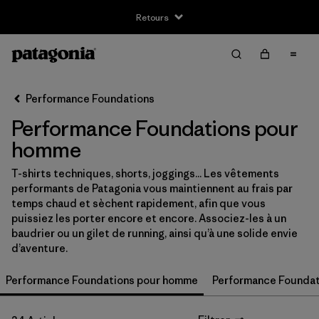
Retours
Filter & Sort
Effacer tout
Trier par
Performance Foundations
Filtrer par
Taille
Performance Foundations pour
XS
(21)
homme
S
(27)
T-shirts techniques, shorts, joggings... Les vêtements
performants de Patagonia vous maintiennent au frais par
M
(29)
temps chaud et sèchent rapidement, afin que vous
puissiez les porter encore et encore. Associez-les à un
L
(26)
baudrier ou un gilet de running, ainsi qu’à une solide envie
d’aventure.
XL
(28)
Performance Foundations pour homme
Performance Foundat
XXL
(17)