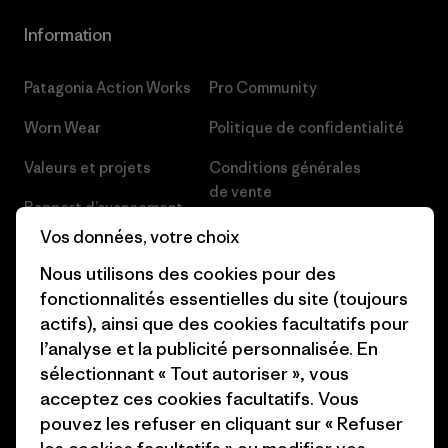
Information
Patagonia Action Works
Pro Community
Worn Wear
Politique de confidentialité
Valeurs et projets
Conditions générales
de vente
Rapport d’avancement
Préférences de cookie
Vos données, votre choix
Business Unusual
Carrières
Nous utilisons des cookies pour des
Objectifs climatiques
fonctionnalités essentielles du site (toujours
Presse et media
actifs), ainsi que des cookies facultatifs pour
1% For The Planet
l’analyse et la publicité personnalisée. En
Industry program
Comment nous finançons
sélectionnant « Tout autoriser », vous
Programme d’affiliation
acceptez ces cookies facultatifs. Vous
Cartes cadeaux
pouvez les refuser en cliquant sur « Refuser
Patagonia Suisse Plan du site
Nos magasins