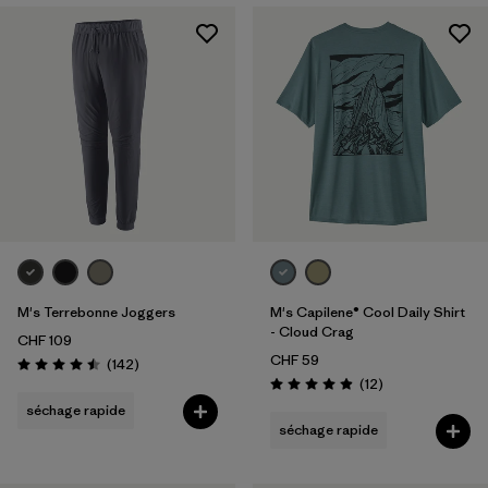
Sport
Filtrer par
Famille de produits
M's Terrebonne Joggers
M's Capilene® Cool Daily Shirt
- Cloud Crag
CHF 109
CHF 59
Avis
(142
)
Évaluation: 4.5 / 5
Avis
(12
)
Évaluation: 4.9 / 5
séchage rapide
séchage rapide