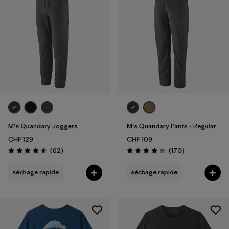
M's Quandary Joggers
M's Quandary Pants - Regular
CHF 129
CHF 109
Avis
Avis
(62
)
(170
)
Évaluation: 4.5 / 5
Évaluation: 4.2 / 5
séchage rapide
séchage rapide