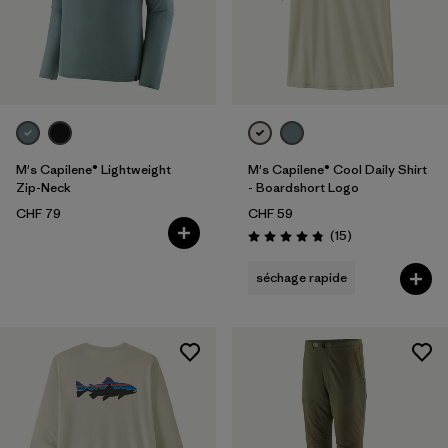
M's Capilene® Lightweight
M's Capilene® Cool Daily Shirt
Zip-Neck
- Boardshort Logo
CHF 79
CHF 59
Avis
(15
)
Évaluation: 4.8 / 5
séchage rapide