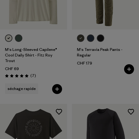
M's Long-Sleeved Capilene®
M's Terravia Peak Pants -
Cool Daily Shirt - Fitz Roy
Regular
Trout
CHF 179
CHF 69
Avis
(7
)
Évaluation: 5.0 / 5
séchage rapide