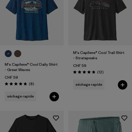
M's Capilene® Cool Trail Shirt
- Stratapeaks
M's Capilene® Cool Daily Shirt
CHF 59
- Great Waves
Avis
(12
)
Évaluation: 4.8 / 5
CHF 59
Avis
(8
)
séchage rapide
Évaluation: 4.8 / 5
séchage rapide