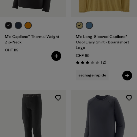
M's Capilene® Thermal Weight
M's Long-Sleeved Capilene®
Zip-Neck
Cool Daily Shirt - Boardshort
Logo
CHF 119
CHF 69
Avis
(2
)
Évaluation: 3.0 / 5
séchage rapide