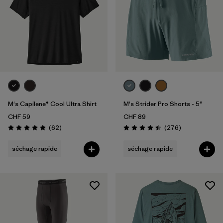
M's Capilene® Cool Ultra Shirt
M's Strider Pro Shorts - 5"
CHF 59
CHF 89
Avis
Avis
(62
)
(276
)
Évaluation: 4.8 / 5
Évaluation: 4.5 / 5
séchage rapide
séchage rapide