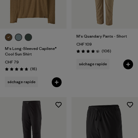
M's Quandary Pants - Short
CHF 109
M's Long-Sleeved Capilene®
Avis
(106
)
Évaluation: 4.4 / 5
Cool Sun Shirt
CHF 79
séchage rapide
Avis
(16
)
Évaluation: 4.8 / 5
séchage rapide