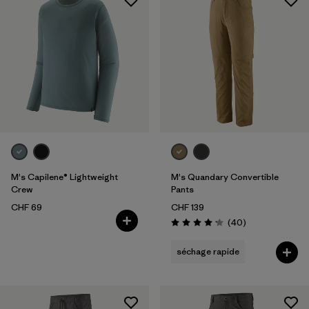
M's Capilene® Lightweight
M's Quandary Convertible
Crew
Pants
CHF 69
CHF 139
Avis
(40
)
Évaluation: 4.2 / 5
séchage rapide