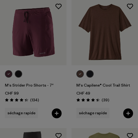
M's Strider Pro Shorts - 7"
M's Capilene® Cool Trail Shirt
CHF 99
CHF 49
Avis
Avis
(134
)
(39
)
Évaluation: 4.4 / 5
Évaluation: 4.4 / 5
séchage rapide
séchage rapide