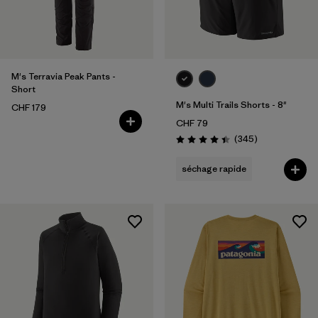
M's Terravia Peak Pants -
Short
M's Multi Trails Shorts - 8"
CHF 179
CHF 79
Avis
(345
)
Évaluation: 4.4 / 5
séchage rapide