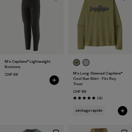
M's Capilene® Lightweight
Bottoms
M's Long-Sleeved Capilene®
CHF 69
Cool Sun Shirt - Fitz Roy
Trout
CHF 89
Avis
(4
)
Évaluation: 5.0 / 5
séchage rapide