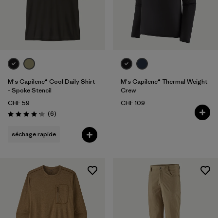
M's Capilene® Cool Daily Shirt
M's Capilene® Thermal Weight
- Spoke Stencil
Crew
CHF 59
CHF 109
Avis
(6
)
Évaluation: 4.2 / 5
séchage rapide