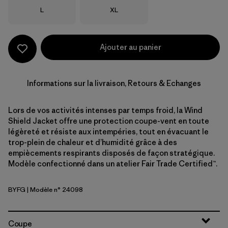
Taille
Taille
L
XL
Ajouter au panier
Informations sur la livraison, Retours & Echanges
Lors de vos activités intenses par temps froid, la Wind
Shield Jacket offre une protection coupe-vent en toute
légèreté et résiste aux intempéries, tout en évacuant le
trop-plein de chaleur et d’humidité grâce à des
empiècements respirants disposés de façon stratégique.
Modèle confectionné dans un atelier Fair Trade Certified™.
BYFG
| Modèle n° 24098
Berry Fig
Coupe