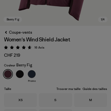
Coupe-vents
Women's Wind Shield Jacket
16
Avis
Évaluation: 4.6 / 5
CHF 219
Berry Fig
Couleur
Berry Fig
Promo
Taille
Trouver ma taille
Guide des tailles
Taille
Taille
Taille
XS
S
M