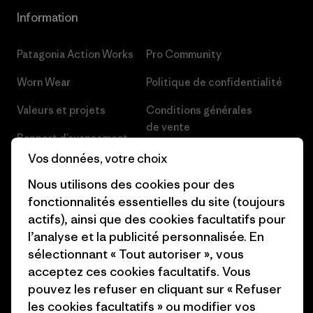
Information
Patagonia Action Works
Pro Community
Worn Wear
Politique de confidentialité
Valeurs et projets
Conditions générales
de vente
Rapport d’avancement
Préférences de cookie
Vos données, votre choix
Business Unusual
Nous utilisons des cookies pour des
Carrières
Objectifs climatiques
fonctionnalités essentielles du site (toujours
Presse et media
actifs), ainsi que des cookies facultatifs pour
1% For The Planet
l’analyse et la publicité personnalisée. En
Industry program
Comment nous finançons
sélectionnant « Tout autoriser », vous
Programme d’affiliation
acceptez ces cookies facultatifs. Vous
Cartes cadeaux
pouvez les refuser en cliquant sur « Refuser
Patagonia Suisse Plan du site
les cookies facultatifs » ou modifier vos
Nos magasins