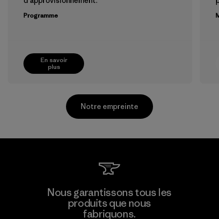
d'approvisionnement.
Programme
M
En savoir
plus
Notre empreinte
Youngone Namdinh Co., Ltd.
Nous garantissons tous les
produits que nous
Factory
fabriquons.