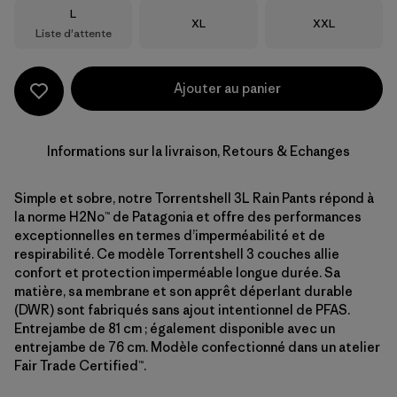
Taille
L
Taille
Taille
XL
XXL
Liste d'attente
Ajouter au panier
Informations sur la livraison, Retours & Echanges
Simple et sobre, notre Torrentshell 3L Rain Pants répond à
la norme H2No™ de Patagonia et offre des performances
exceptionnelles en termes d’imperméabilité et de
respirabilité. Ce modèle Torrentshell 3 couches allie
confort et protection imperméable longue durée. Sa
matière, sa membrane et son apprêt déperlant durable
(DWR) sont fabriqués sans ajout intentionnel de PFAS.
Entrejambe de 81 cm ; également disponible avec un
entrejambe de 76 cm. Modèle confectionné dans un atelier
Fair Trade Certified™.