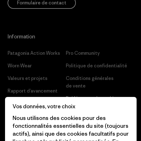
Formulaire de contact
Information
Patagonia Action Works
Pro Community
Worn Wear
Politique de confidentialité
Valeurs et projets
Conditions générales
de vente
Rapport d’avancement
Préférences de cookie
Business Unusual
Vos données, votre choix
Carrières
Objectifs climatiques
Nous utilisons des cookies pour des
Presse et media
fonctionnalités essentielles du site (toujours
1% For The Planet
actifs), ainsi que des cookies facultatifs pour
Industry program