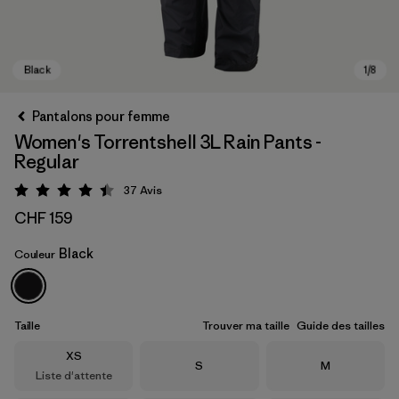
Pantalons pour femme
Women's Torrentshell 3L Rain Pants -
Regular
37
Avis
Évaluation: 4.4 / 5
CHF 159
Black
Couleur
Black
Taille
Trouver ma taille
Guide des tailles
Taille
XS
Taille
Taille
S
M
Liste d'attente