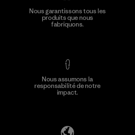
Toray International, Inc.
Nous garantissons tous les
produits que nous
Material-supplier
F
fabriquons.
Voir la Garantie Ironclad
En savoir
Nous assumons la
plus
responsabilité de notre
impact.
Découvrez notre empreinte carbone