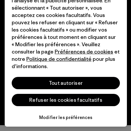
l’analyse et la publicité personnalisée. En
Comment nous finançons
sélectionnant « Tout autoriser », vous
Programme d’affiliation
Cartes cadeaux
acceptez ces cookies facultatifs. Vous
Patagonia Suisse Plan du site
pouvez les refuser en cliquant sur « Refuser
Nos magasins
les cookies facultatifs » ou modifier vos
préférences à tout moment en cliquant sur
« Modifier les préférences ». Veuillez
consulter la page
Préférences de cookies
et
notre
Politique de confidentialité
pour plus
© 2026 Patagonia, Inc. All Rights Reserved.
d’informations.
Tout autoriser
français
Refuser les cookies facultatifs
Modifier les préférences