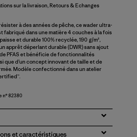
tions sur la livraison, Retours & Echanges
ésister à des années de pêche, ce wader ultra-
t fabriqué dans une matière 4 couches à la fois
épaisse et durable 100% recyclée, 190 g/m²,
 un apprêt déperlant durable (DWR) sans ajout
 de PFAS et bénéficie de fonctionnalités
nsi que d’un concept innovant de taille et de
mée. Modèle confectionné dans un atelier
rtified™.
e n° 82380
en
ions et caractéristiques