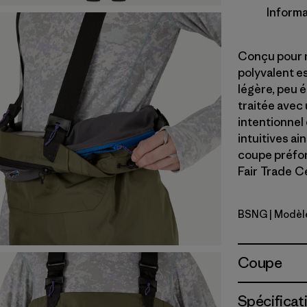
Informa
Conçu pour r
polyvalent es
légère, peu 
traitée avec
intentionnel
intuitives ai
coupe préfor
Fair Trade Ce
BSNG
| Modèl
Basin Gre
Coupe
Spécificat