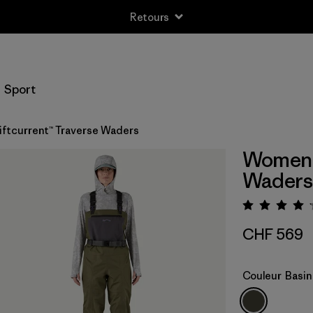
Retours
Sport
ftcurrent™ Traverse Waders
Women's
Waders
Évaluat
CHF 569
Couleur
Basin