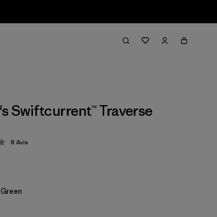
 Swiftcurrent™ Traverse
8
Avis
ion: 4.1 / 5
 Green