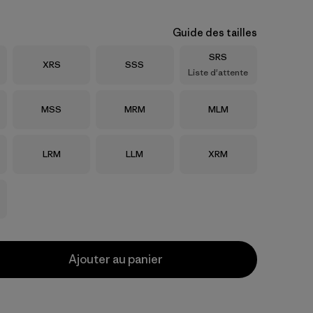
Guide des tailles
Taille
SRS
Taille
Taille
XRS
SSS
Liste d'attente
Taille
Taille
Taille
MSS
MRM
MLM
Taille
Taille
Taille
LRM
LLM
XRM
Ajouter au panier