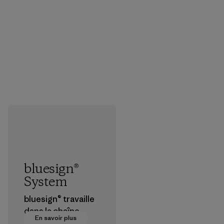
bluesign®
System
bluesign® travaille
dans la chaîne
En savoir plus
d’approvisionneme