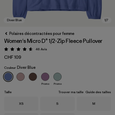
Polaires décontractées pour femme
Women's Micro D® 1/2-Zip Fleece Pullover
46
Avis
Évaluation: 4.6 / 5
CHF 109
Diver Blue
Couleur
Diver Blue
Promo
Promo
Taille
Trouver ma taille
Guide des tailles
Taille
Taille
Taille
XS
S
M