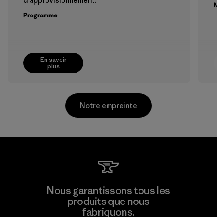
d'approvisionnement.
M
Programme
En savoir
plus
Notre empreinte
Youngone El Salvador S.A. de
Nous garantissons tous les
C.V.
produits que nous
M
fabriquons.
Factory