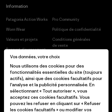
Information
Patagonia Action Works
Pro Community
Worn Wear
Politique de confidentialité
Valeurs et projets
Conditions générales
de vente
Rapport d’avancement
Préférences de cookie
Vos données, votre choix
Business Unusual
Nous utilisons des cookies pour des
Carrières
Objectifs climatiques
fonctionnalités essentielles du site (toujours
Presse et media
actifs), ainsi que des cookies facultatifs pour
1% For The Planet
l’analyse et la publicité personnalisée. En
Industry program
Comment nous finançons
sélectionnant « Tout autoriser », vous
Programme d’affiliation
acceptez ces cookies facultatifs. Vous
Cartes cadeaux
pouvez les refuser en cliquant sur « Refuser
Patagonia Suisse Plan du site
les cookies facultatifs » ou modifier vos
Nos magasins