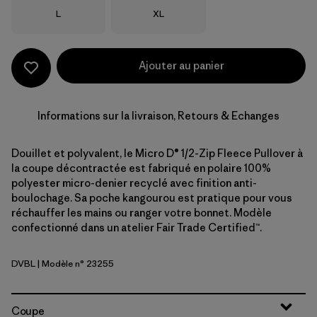
Taille
Taille
L
XL
Ajouter au panier
Informations sur la livraison, Retours & Echanges
Douillet et polyvalent, le Micro D® 1/2-Zip Fleece Pullover à
la coupe décontractée est fabriqué en polaire 100%
polyester micro-denier recyclé avec finition anti-
boulochage. Sa poche kangourou est pratique pour vous
réchauffer les mains ou ranger votre bonnet. Modèle
confectionné dans un atelier Fair Trade Certified™.
DVBL
| Modèle n° 23255
Diver Blue
Coupe