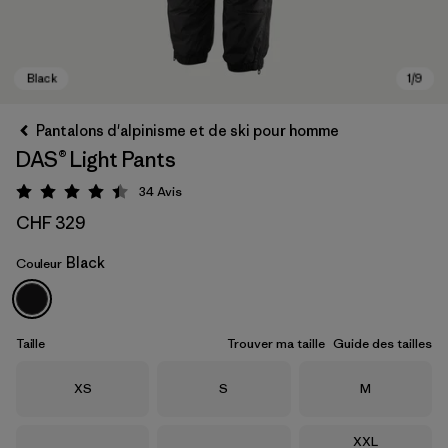
Pantalons d'alpinisme et de ski pour homme
DAS® Light Pants
34
Avis
Évaluation: 4.4 / 5
CHF 329
Black
Couleur
Black
Taille
Trouver ma taille
Guide des tailles
Taille
Taille
Taille
XS
S
M
Taille
XXL