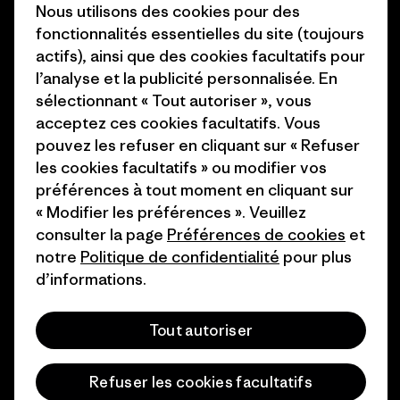
Nous utilisons des cookies pour des
Carrières
Objectifs climatiques
fonctionnalités essentielles du site (toujours
Presse et media
actifs), ainsi que des cookies facultatifs pour
1% For The Planet
l’analyse et la publicité personnalisée. En
Industry program
Comment nous finançons
sélectionnant « Tout autoriser », vous
Programme d’affiliation
acceptez ces cookies facultatifs. Vous
Cartes cadeaux
pouvez les refuser en cliquant sur « Refuser
Patagonia Suisse Plan du site
les cookies facultatifs » ou modifier vos
Nos magasins
préférences à tout moment en cliquant sur
« Modifier les préférences ». Veuillez
consulter la page
Préférences de cookies
et
notre
Politique de confidentialité
pour plus
d’informations.
© 2026 Patagonia, Inc. All Rights Reserved.
Tout autoriser
français
Refuser les cookies facultatifs