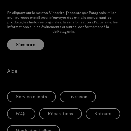
En cliquant sur le bouton S’inscrire, j’accepte que Patagonia utilise
mon adresse e-mail pour m’envoyer des e-mails concernant les
produits, les histoires originales, la sensibilisation à l’activisme, les
informations sur les événements et autres, conformément à la
Politique de confidentialité
de Patagonia.
S’inscrire
Aide
Service clients
Livraison
FAQs
Réparations
Retours
Guide des tailles