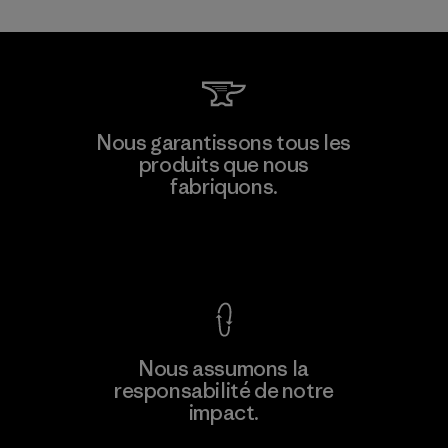
Kwang Viet Garment Co., Ltd
Nous garantissons tous les
produits que nous
Factory
M
fabriquons.
Voir la Garantie Ironclad
En savoir
Nous assumons la
plus
responsabilité de notre
impact.