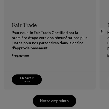
Fair Trade
Pour nous, le Fair Trade Certified est la
N
première étape vers des rémunérations plus
justes pour nos partenaires dans la chaîne
u
d'approvisionnement.
Programme
M
En savoir
plus
Notre empreinte