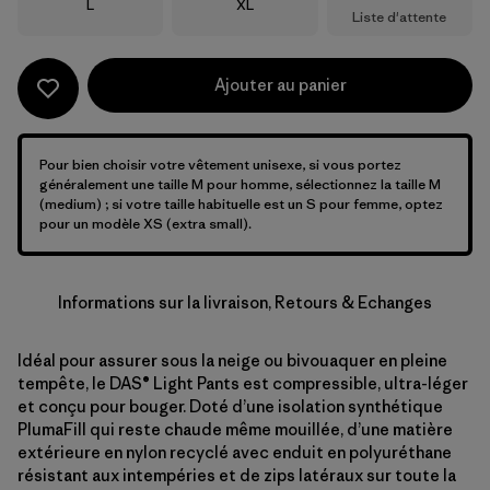
Taille
Taille
L
XL
Liste d'attente
Ajouter au panier
Pour bien choisir votre vêtement unisexe, si vous portez
généralement une taille M pour homme, sélectionnez la taille M
(medium) ; si votre taille habituelle est un S pour femme, optez
pour un modèle XS (extra small).
Informations sur la livraison, Retours & Echanges
Idéal pour assurer sous la neige ou bivouaquer en pleine
tempête, le DAS® Light Pants est compressible, ultra-léger
et conçu pour bouger. Doté d’une isolation synthétique
PlumaFill qui reste chaude même mouillée, d’une matière
extérieure en nylon recyclé avec enduit en polyuréthane
résistant aux intempéries et de zips latéraux sur toute la