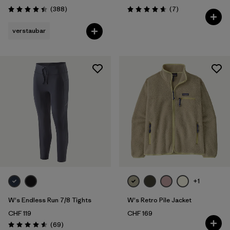
Rezensionen
Rezensionen
(388
)
(7
)
Bewertung: 4.4 / 5
Bewertung: 4.7 / 5
verstaubar
+1
W's Endless Run 7/8 Tights
W's Retro Pile Jacket
CHF 119
CHF 169
Rezensionen
(69
)
Bewertung: 4.6 / 5