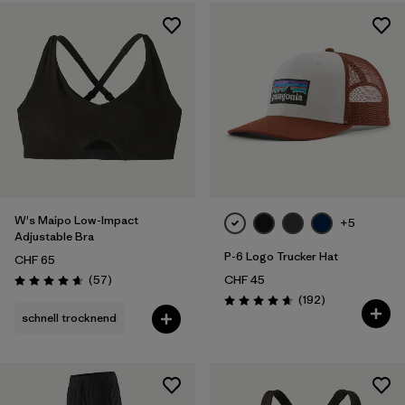
W's Maipo Low-Impact
+5
Adjustable Bra
P-6 Logo Trucker Hat
CHF 65
Rezensionen
(57
)
CHF 45
Bewertung: 4.7 / 5
Rezensionen
(192
)
Bewertung: 4.7 / 5
schnell trocknend