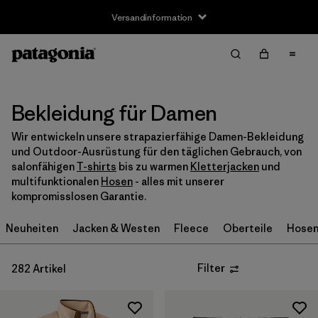
Versandinformation
Filter & Sort
Alle löschen
Sortieren nach
Filter by
Größe
Bekleidung für Damen
Wir entwickeln unsere strapazierfähige Damen-Bekleidung
XXS
(9)
und Outdoor-Ausrüstung für den täglichen Gebrauch, von
salonfähigen
T-shirts
bis zu warmen
Kletterjacken
und
XS
(188)
multifunktionalen
Hosen
- alles mit unserer
kompromisslosen Garantie.
S
(221)
Neuheiten
Jacken & Westen
Fleece
Oberteile
Hose
M
(218)
L
(215)
Filter
282 Artikel
XL
(183)