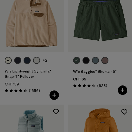
XXL
(69)
Filter by
Passform
Filter by
Farbe
Filter by
Preis
+2
Filter by
Eigenschaften
W's Lightweight Synchilla®
W's Baggies™ Shorts - 5"
Snap-T® Pullover
CHF 69
Filter by
Material
CHF 139
Rezensionen
(628
)
Bewertung: 4.3 / 5
Rezensionen
(1656
)
Bewertung: 4.5 / 5