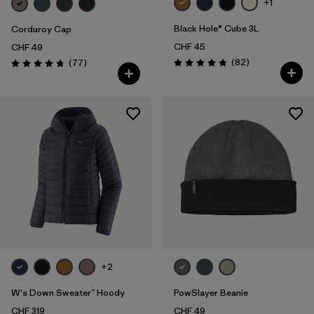
+1
Black Hole® Cube 3L
Corduroy Cap
CHF 45
CHF 49
Rezensionen
Rezensionen
(82
)
(77
)
Bewertung: 4.8 / 5
Bewertung: 4.7 / 5
+2
W's Down Sweater™ Hoody
PowSlayer Beanie
CHF 319
CHF 49