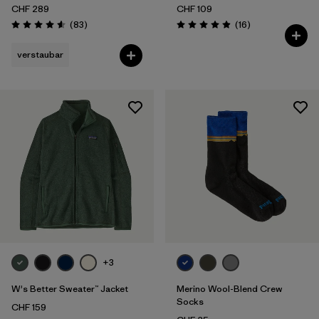
CHF 289
CHF 109
Rezensionen
Rezensionen
(83
)
(16
)
Bewertung: 4.6 / 5
Bewertung: 4.9 / 5
verstaubar
+3
W's Better Sweater™ Jacket
Merino Wool-Blend Crew
Socks
CHF 159