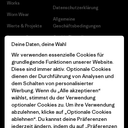
Works
Datenschutzerklärung
Worn Wear
Allgemeine
Werte & Projekte
Geschäftsbedingungen
Progress Report
Cookie Einstellungen
Deine Daten, deine Wahl
Business Unusual
Karriere
Wir verwenden essenzielle Cookies für
Klimaziele
Pressekontakt
grundlegende Funktionen unserer Website.
Diese sind immer aktiv. Optionale Cookies
1% For The Planet
Industry program
dienen der Durchführung von Analysen und
dem Schalten von personalisierter
Wie wir finanzieren
Affiliate-Programm
Werbung. Wenn du „Alle akzeptieren“
Geschenkgutscheine
Patagonia Schweiz
wählst, stimmst du der Verwendung
Seitenverzeichnis
optionaler Cookies zu. Um ihre Verwendung
Stores in deiner Nähe
abzulehnen, klicke auf „Optionale Cookies
ablehnen“. Du kannst deine Präferenzen
jederzeit ändern, indem du auf „Präferenzen