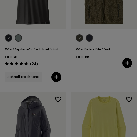
W's Capilene® Cool Trail Shirt
W's Retro Pile Vest
CHF 49
CHF 139
Rezensionen
(24
)
Bewertung: 4.7 / 5
schnell trocknend