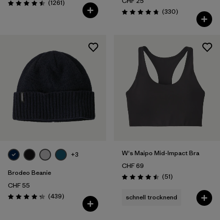
CHF 25
Rezensionen
(1261
)
Bewertung: 4.5 / 5
Rezensionen
(330
)
Bewertung: 4.7 / 5
W's Maipo Mid-Impact Bra
+3
CHF 69
Brodeo Beanie
Rezensionen
(51
)
Bewertung: 4.5 / 5
CHF 55
Rezensionen
(439
)
schnell trocknend
Bewertung: 4.3 / 5