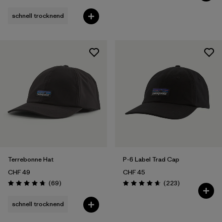
schnell trocknend
Terrebonne Hat
P-6 Label Trad Cap
CHF 49
CHF 45
Rezensionen
Rezensionen
(69
)
(223
)
Bewertung: 4.8 / 5
Bewertung: 4.7 / 5
schnell trocknend