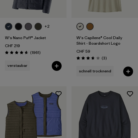
+2
W's Nano Puff® Jacket
W's Capilene® Cool Daily
Shirt - Boardshort Logo
CHF 219
CHF 59
Rezensionen
(1961
)
Bewertung: 4.6 / 5
Rezensionen
(3
)
Bewertung: 3.7 / 5
verstaubar
schnell trocknend