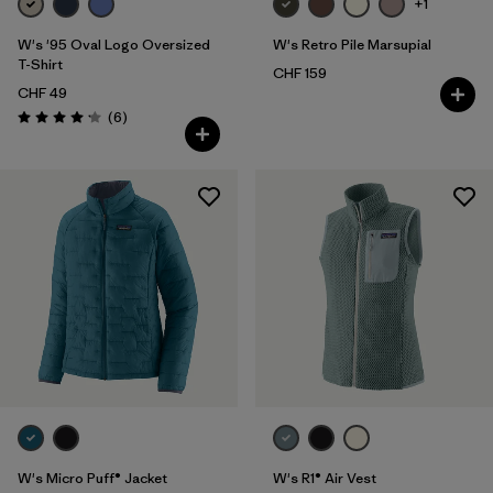
+1
W's '95 Oval Logo Oversized
W's Retro Pile Marsupial
T-Shirt
CHF 159
CHF 49
Rezensionen
(6
)
Bewertung: 4.2 / 5
W's Micro Puff® Jacket
W's R1® Air Vest