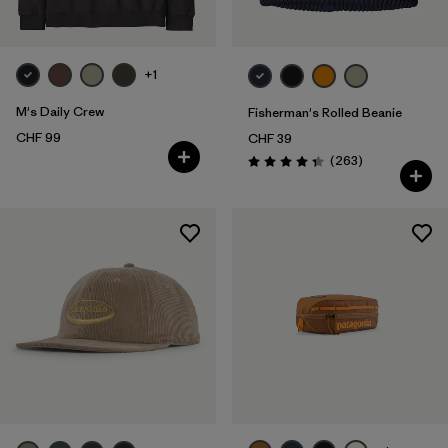
+1
M's Daily Crew
Fisherman's Rolled Beanie
CHF 99
CHF 39
Rezensionen
(263
)
Bewertung: 4.3 / 5