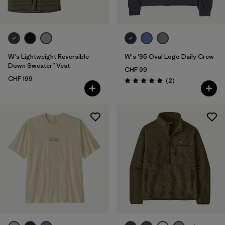
W's Lightweight Reversible
W's '95 Oval Logo Daily Crew
Down Sweater™ Vest
CHF 99
CHF 199
Rezensionen
(2
)
Bewertung: 5.0 / 5