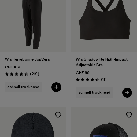
W's Terrebonne Joggers
W's Shadowlite High-Impact
Adjustable Bra
CHF 109
CHF 99
Rezensionen
(219
)
Bewertung: 4.5 / 5
Rezensionen
(11
)
Bewertung: 4.4 / 5
schnell trocknend
schnell trocknend