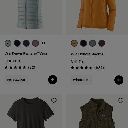
+1
W's Down Sweater™ Vest
W's Houdini Jacket
CHF 209
CHF 119
Rezensionen
(221
)
Rezensionen
(624
)
Bewertung: 4.6 / 5
Bewertung: 4.6 / 5
verstaubar
winddicht