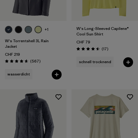
W's Long-Sleeved Capilene®
+1
Cool Sun Shirt
W's Torrentshell 3L Rain
CHF 79
Jacket
Rezensionen
(17
)
Bewertung: 4.5 / 5
CHF 219
Rezensionen
(567
)
schnell trocknend
Bewertung: 4.6 / 5
wasserdicht