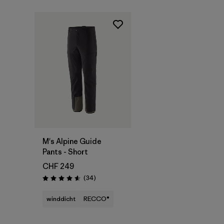
M's Alpine Guide
Pants - Short
CHF 249
Rezensionen
(34
)
Bewertung: 4.6 / 5
winddicht
RECCO®