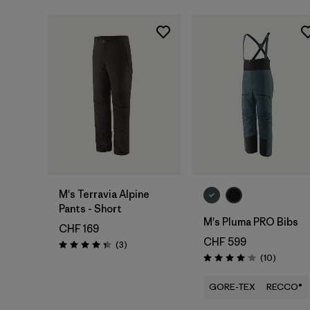
M's Terravia Alpine
Pants - Short
M's Pluma PRO Bibs
CHF 169
CHF 599
Rezensionen
(3
)
Bewertung: 4.3 / 5
Rezensio
(10
)
Bewertung: 4.1 / 5
GORE-TEX
RECCO®