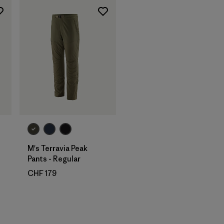
M's Terravia Peak
Pants - Regular
CHF 179
onen