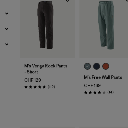
M's Venga Rock Pants
- Short
M's Free Wall Pants
CHF 129
CHF 169
Rezensionen
(112
)
Bewertung: 4.7 / 5
Rezensio
(14
)
Bewertung: 3.9 / 5