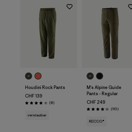
Houdini Rock Pants
M's Alpine Guide
Pants - Regular
CHF 139
CHF 249
Rezensionen
(8
)
Bewertung: 3.9 / 5
Rezensi
(110
)
Bewertung: 4.3 / 5
verstaubar
RECCO®