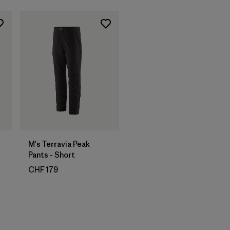
M's Terravia Peak
Pants - Short
CHF 179
nen