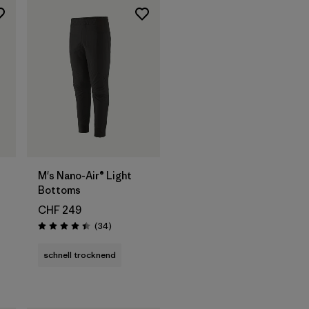
M's Nano-Air® Light
Bottoms
CHF 249
onen
Rezensionen
(34
)
Bewertung: 4.4 / 5
schnell trocknend