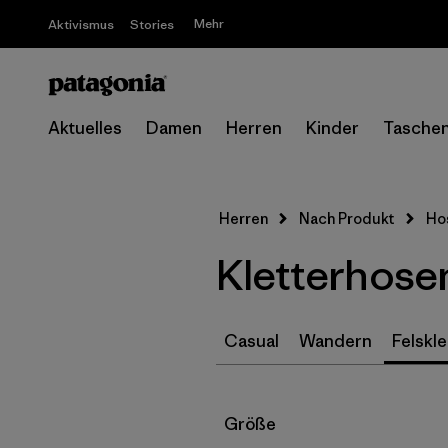
Mehr
Aktivismus
Stories
Aktuelles
Damen
Herren
Kinder
Tasche
Herren
Nach Produkt
Ho
Kletterhose
Casual
Wandern
Felskle
Filter by
Größe