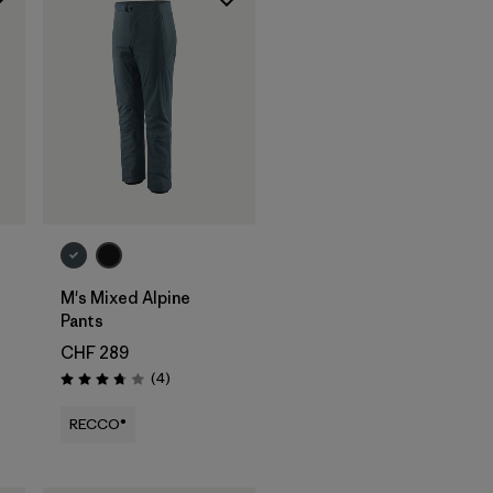
M's Mixed Alpine
Pants
CHF 289
nen
Rezensionen
(4
)
Bewertung: 3.8 / 5
RECCO®