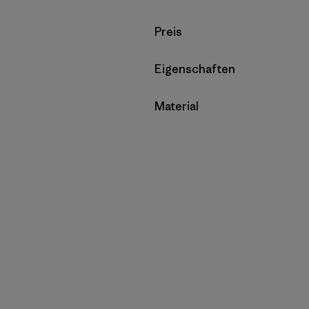
Filter by
Preis
Filter by
Eigenschaften
Filter by
Material