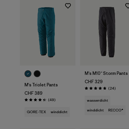
M's M10™ Storm Pants
CHF 329
M's Triolet Pants
Rezensi
(24
)
Bewertung: 4.7 / 5
CHF 389
Rezensionen
(49
)
wasserdicht
Bewertung: 4.4 / 5
winddicht
RECCO®
GORE-TEX
winddicht