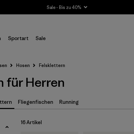
Sale - Bis zu 40%
Filter by
Größe
n
Sportart
Sale
XS
(15)
S
(16)
sen
Hosen
Felsklettern
M
(16)
n für Herren
L
(16)
XL
(16)
ttern
Fliegenfischen
Running
XXL
(7)
16 Artikel