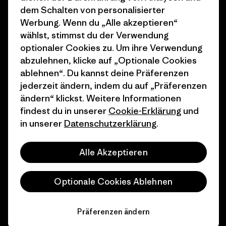
dem Schalten von personalisierter
Wie wir finanzieren
Affiliate-Programm
Werbung. Wenn du „Alle akzeptieren“
wählst, stimmst du der Verwendung
Geschenkgutscheine
Patagonia Schweiz
optionaler Cookies zu. Um ihre Verwendung
Seitenverzeichnis
abzulehnen, klicke auf „Optionale Cookies
Stores in deiner Nähe
ablehnen“. Du kannst deine Präferenzen
jederzeit ändern, indem du auf „Präferenzen
ändern“ klickst. Weitere Informationen
findest du in unserer
Cookie-Erklärung
und
in unserer
Datenschutzerklärung
.
© 2026 Patagonia, Inc. All Rights Reserved.
Alle Akzeptieren
Deutsch
Optionale Cookies Ablehnen
Präferenzen ändern