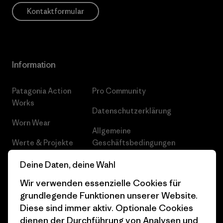
Kontaktformular
Information
Patagonia Action
Pro Community
Works
Datenschutzerklärung
Worn Wear
Allgemeine
Werte & Projekte
Geschäftsbedingungen
Progress Report
Cookie Einstellungen
Deine Daten, deine Wahl
Wir verwenden essenzielle Cookies für
Business Unusual
Karriere
grundlegende Funktionen unserer Website.
Klimaziele
Pressekontakt
Diese sind immer aktiv. Optionale Cookies
dienen der Durchführung von Analysen und
1% For The Planet
Industry program