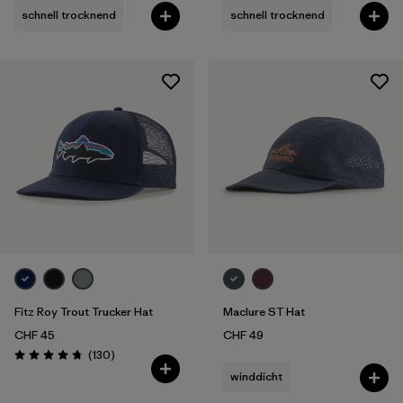
schnell trocknend
schnell trocknend
Fitz Roy Trout Trucker Hat
Maclure ST Hat
CHF 45
CHF 49
Rezensionen
(130
)
Bewertung: 4.8 / 5
winddicht