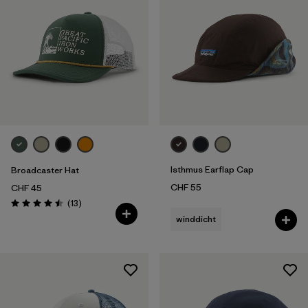
Isthmus Earflap Cap
Broadcaster Hat
CHF 55
CHF 45
Rezensionen
(13
)
Bewertung: 4.5 / 5
winddicht