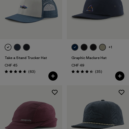
+1
Take a Stand Trucker Hat
Graphic Maclure Hat
CHF 45
CHF 49
Rezensionen
Rezensionen
(63
)
(35
)
Bewertung: 4.7 / 5
Bewertung: 4.5 / 5