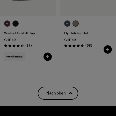
Winter Duckbill Cap
Fly Catcher Hat
CHF 49
CHF 49
Rezensionen
Rezensionen
(37
)
(58
)
Bewertung: 4.5 / 5
Bewertung: 4.6 / 5
verstaubar
Nach oben