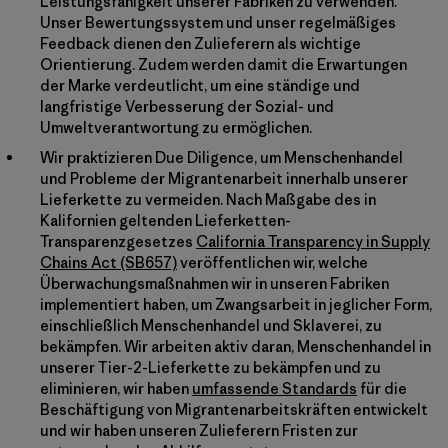
Leistungsfähigkeit unserer Fabriken zu verwenden.
Unser Bewertungssystem und unser regelmäßiges
Feedback dienen den Zulieferern als wichtige
Orientierung. Zudem werden damit die Erwartungen
der Marke verdeutlicht, um eine ständige und
langfristige Verbesserung der Sozial- und
Umweltverantwortung zu ermöglichen.
Wir praktizieren Due Diligence, um Menschenhandel
und Probleme der Migrantenarbeit innerhalb unserer
Lieferkette zu vermeiden. Nach Maßgabe des in
Kalifornien geltenden Lieferketten-
Transparenzgesetzes
California Transparency in Supply
Chains Act (SB657)
veröffentlichen wir, welche
Überwachungsmaßnahmen wir in unseren Fabriken
implementiert haben, um Zwangsarbeit in jeglicher Form,
einschließlich Menschenhandel und Sklaverei, zu
bekämpfen. Wir arbeiten aktiv daran, Menschenhandel in
unserer Tier-2-Lieferkette zu bekämpfen und zu
eliminieren, wir haben
umfassende Standards
für die
Beschäftigung von Migrantenarbeitskräften entwickelt
und wir haben unseren Zulieferern Fristen zur