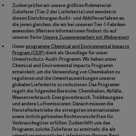
Zudem prüfen wir unsere größten Rohmaterial-
Zulieferer (Tier 2 der Lieferkette) und wenden in
diesen Einrichtungen Audit- und Abhilfeverfahren an,
die jenen gleichen, die wir bei unseren Tier-1-Fabriken
anwenden. (Weitere Informationen findest du auf
unserer Seite
Unsere Zusammenarbeit mit Webereien
).
Unser
programme Chemical and Environmental Impacts
Program (CEIP)
dient als Grundlage für unser
Umweltschutz-Audit-Programm. Wir haben unser
Chemical and Environmental Impacts Programm
entwickelt, um die Verwendung von Chemikalien zu
regulieren und die Umweltauswirkungen unserer
globalen Lieferkette zu reduzieren. Das Programm
regelt die folgenden Bereiche: Chemikalien, Abfälle,
Wasserverbrauch, Energieverbrauch, Treibhausgase
und andere Luftemissionen. Danach müssen die
Herstellerbetriebe die strengsten internationalen
sowie örtlich geltenden Rechtsvorschriften für
Verbrauchsgüter erfüllen. Zudem hilft uns das
Programm, solche Zulieferer zu ermitteln, die als
umweltverantwortliche Lieferketten-Partner Best