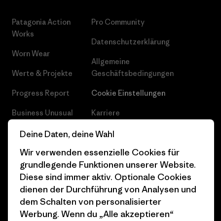
Patagonia Action
Pro Community
Works
Datenschutzerklärung
Worn Wear
Allgemeine
Werte & Projekte
Geschäftsbedingungen
Progress Report
Cookie Einstellungen
Business Unusual
Karriere
Klimaziele
Pressekontakt
Deine Daten, deine Wahl
Wir verwenden essenzielle Cookies für
1% For The Planet
Industry program
grundlegende Funktionen unserer Website.
Wie wir finanzieren
Affiliate-Programm
Diese sind immer aktiv. Optionale Cookies
dienen der Durchführung von Analysen und
Geschenkgutscheine
Patagonia Schweiz
dem Schalten von personalisierter
Seitenverzeichnis
Stores in deiner Nähe
Werbung. Wenn du „Alle akzeptieren“