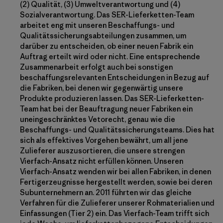
(2) Qualität, (3) Umweltverantwortung und (4)
Sozialverantwortung. Das SER-Lieferketten-Team
arbeitet eng mit unseren Beschaffungs- und
Qualitätssicherungsabteilungen zusammen, um
darüber zu entscheiden, ob einer neuen Fabrik ein
Auftrag erteilt wird oder nicht. Eine entsprechende
Zusammenarbeit erfolgt auch bei sonstigen
beschaffungsrelevanten Entscheidungen in Bezug auf
die Fabriken, bei denen wir gegenwärtig unsere
Produkte produzieren lassen. Das SER-Lieferketten-
Team hat bei der Beauftragung neuer Fabriken ein
uneingeschränktes Vetorecht, genau wie die
Beschaffungs- und Qualitätssicherungsteams. Dies hat
sich als effektives Vorgehen bewährt, um all jene
Zulieferer auszusortieren, die unsere strengen
Vierfach-Ansatz nicht erfüllen können. Unseren
Vierfach-Ansatz wenden wir bei allen Fabriken, in denen
Fertigerzeugnisse hergestellt werden, sowie bei deren
Subunternehmern an. 2011 führten wir das gleiche
Verfahren für die Zulieferer unserer Rohmaterialien und
Einfassungen (Tier 2) ein. Das Vierfach-Team trifft sich