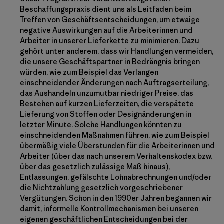
Beschaffungspraxis dient uns als Leitfaden beim
Treffen von Geschäftsentscheidungen, um etwaige
negative Auswirkungen auf die Arbeiterinnen und
Arbeiter in unserer Lieferkette zu minimieren. Dazu
gehört unter anderem, dass wir Handlungen vermeiden,
die unsere Geschäftspartner in Bedrängnis bringen
würden, wie zum Beispiel das Verlangen
einschneidender Änderungen nach Auftragserteilung,
das Aushandeln unzumutbar niedriger Preise, das
Bestehen auf kurzen Lieferzeiten, die verspätete
Lieferung von Stoffen oder Designänderungen in
letzter Minute. Solche Handlungen könnten zu
einschneidenden Maßnahmen führen, wie zum Beispiel
übermäßig viele Überstunden für die Arbeiterinnen und
Arbeiter (über das nach unserem Verhaltenskodex bzw.
über das gesetzlich zulässige Maß hinaus),
Entlassungen, gefälschte Lohnabrechnungen und/oder
die Nichtzahlung gesetzlich vorgeschriebener
Vergütungen. Schon in den 1990er Jahren begannen wir
damit, informelle Kontrollmechanismen bei unseren
eigenen geschäftlichen Entscheidungen bei der