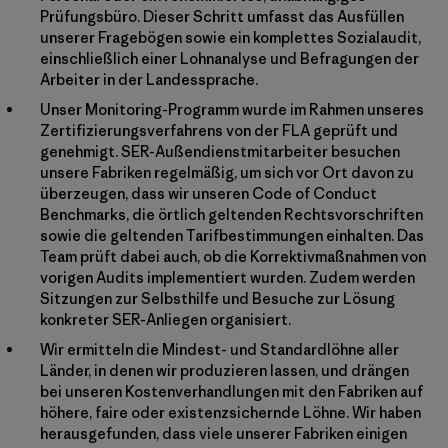
Prüfungsbüro. Dieser Schritt umfasst das Ausfüllen
unserer Fragebögen sowie ein komplettes Sozialaudit,
einschließlich einer Lohnanalyse und Befragungen der
Arbeiter in der Landessprache.
Unser Monitoring-Programm wurde im Rahmen unseres
Zertifizierungsverfahrens von der FLA geprüft und
genehmigt. SER-Außendienstmitarbeiter besuchen
unsere Fabriken regelmäßig, um sich vor Ort davon zu
überzeugen, dass wir unseren Code of Conduct
Benchmarks, die örtlich geltenden Rechtsvorschriften
sowie die geltenden Tarifbestimmungen einhalten. Das
Team prüft dabei auch, ob die Korrektivmaßnahmen von
vorigen Audits implementiert wurden. Zudem werden
Sitzungen zur Selbsthilfe und Besuche zur Lösung
konkreter SER-Anliegen organisiert.
Wir ermitteln die Mindest- und Standardlöhne aller
Länder, in denen wir produzieren lassen, und drängen
bei unseren Kostenverhandlungen mit den Fabriken auf
höhere, faire oder existenzsichernde Löhne. Wir haben
herausgefunden, dass viele unserer Fabriken einigen