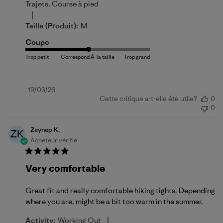
Trajets, Course à pied
|
Taille (produit):
M
Coupe
Date
19/03/26
Cette critique a-t-elle été utile?
0
de
0
publication
Zeynep K.
ZK
Acheteur vérifié
Very comfortable
Great fit and really comfortable hiking tights. Depending
where you are, might be a bit too warm in the summer.
|
Activity:
Working Out