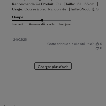
|
|
Recommande Ce Produit:
Oui
Taille:
161 - 165 cm
|
Usage:
Course à pied, Randonnée
Taille (produit):
S
Coupe
Date
24/02/26
Cette critique a-t-elle été utile?
0
de
0
publication
Charger plus d'avis