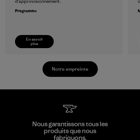
d'approvisionnement.
Programme
M
En savoir
plus
Notre empreinte
MAS Active (Pvt) Ltd. - Asialine
Nous garantissons tous les
produits que nous
Factory
fabriquons.