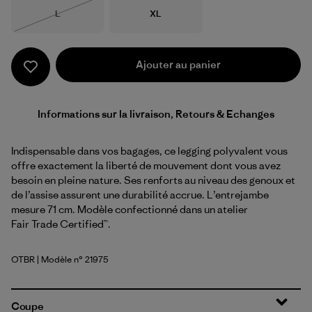
Taille
Taille
L
XL
Épuisé
Ajouter au panier
Informations sur la livraison, Retours & Echanges
Indispensable dans vos bagages, ce legging polyvalent vous
offre exactement la liberté de mouvement dont vous avez
besoin en pleine nature. Ses renforts au niveau des genoux et
de l’assise assurent une durabilité accrue. L’entrejambe
mesure 71 cm. Modèle confectionné dans un atelier
Fair Trade Certified™.
OTBR
| Modèle n° 21975
Otter Brown
Coupe