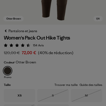
Pantalons et jeans
Women's Pack Out Hike Tights
154
Avis
Évaluation: 4.5 / 5
120,00 €
72,00 €
(40% de réduction)
Otter Brown
Couleur
Otter Brown
Promo
Taille
Trouver ma taille
Guide des tailles
Taille
Taille
Taille
XS
S
M
Épuisé
Épuisé