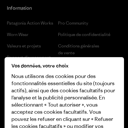
Information
Patagonia Action Works
Pro Community
Worn Wear
Politique de confidentialité
Valeurs et projets
Conditions générales
de vente
Rapport d’avancement
Préférences de cookie
Vos données, votre choix
Business Unusual
Nous utilisons des cookies pour des
Carrières
Objectifs climatiques
fonctionnalités essentielles du site (toujours
Presse et media
actifs), ainsi que des cookies facultatifs pour
1% For The Planet
l’analyse et la publicité personnalisée. En
Industry program
Comment nous finançons
sélectionnant « Tout autoriser », vous
Programme d’affiliation
acceptez ces cookies facultatifs. Vous
Cartes cadeaux
pouvez les refuser en cliquant sur « Refuser
Patagonia Belgique Plan du site
les cookies facultatifs » ou modifier vos
Nos magasins