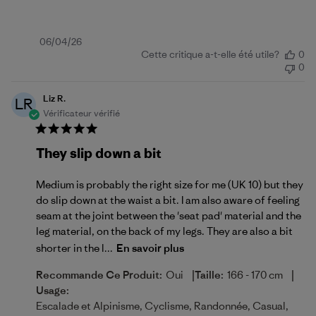
Date
06/04/26
Cette critique a-t-elle été utile?
0
de
0
publication
Liz R.
LR
Vérificateur vérifié
They slip down a bit
Medium is probably the right size for me (UK 10) but they
do slip down at the waist a bit. I am also aware of feeling
seam at the joint between the 'seat pad' material and the
leg material, on the back of my legs. They are also a bit
shorter in the l...
En savoir plus
|
|
Recommande Ce Produit:
Oui
Taille:
166 - 170 cm
Usage:
Escalade et Alpinisme, Cyclisme, Randonnée, Casual,