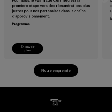
Pour nous, le Fair Trade Certified est la
L
première étape vers des rémunérations plus
c
justes pour nos partenaires dans la chaîne
u
d'approvisionnement.
M
Programme
En savoir
plus
Notre empreinte