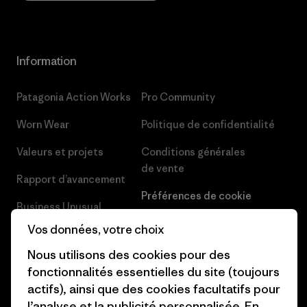
Information
Patagonia Action Works
Pro Community
Worn Wear
Politique de confidentialité
Valeurs et projets
Conditions générales
de vente
Rapport d’avancement
Préférences de cookie
Business Unusual
Carrières
Vos données, votre choix
Objectifs climatiques
Presse et media
Nous utilisons des cookies pour des
1% For The Planet
fonctionnalités essentielles du site (toujours
Industry program
actifs), ainsi que des cookies facultatifs pour
Comment nous
l’analyse et la publicité personnalisée. En
finançons
Programme d’affiliation