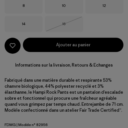
Taille
Taille
Taille
8
10
12
Taille
Taille
14
16
Épuisé
Ajouter au panier
Informations sur la livraison, Retours & Echanges
Fabriqué dans une matière durable et respirante 53%
chanvre biologique, 44% polyester recyclé et 3%
élasthanne, le Hampi Rock Pants est un pantalon d’escalade
sobre et fonctionnel qui procure une fraîcheur agréable
quand vous grimpez par temps chaud. Entrejambe de 71 cm.
Modèle confectionné dans un atelier Fair Trade Certified™.
FDMG
| Modèle n° 82956
Faded Magenta