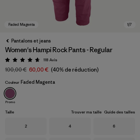
Pantalons et jeans
Women's Hampi Rock Pants - Regular
118
Avis
Évaluation: 4.7 / 5
100,00 €
60,00 €
(40% de réduction)
Faded Magenta
Couleur
Faded Magenta
Promo
Taille
Trouver ma taille
Guide des tailles
Taille
Taille
Taille
2
4
6