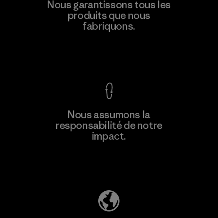
Youngone Namdinh Co., Ltd.
Nous garantissons tous les
produits que nous
Factory
fabriquons.
Voir la Garantie Ironclad
En savoir
Nous assumons la
plus
responsabilité de notre
impact.
Découvrez notre empreinte carbone