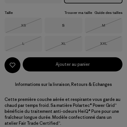
Taille
Trouver ma taille
Guide des tailles
Taille
Taille
Taille
XS
S
M
Épuisé
Épuisé
Taille
Taille
Taille
L
XL
XXL
Épuisé
Épuisé
Épuisé
Ajouter au panier
Informations sur la livraison, Retours & Echanges
Cette première couche aérée et respirante vous garde au
chaud par temps froid. Sa matière Polartec® Power Grid™
bénéficie du traitement anti-odeurs HeiQ® Pure pour une
fraîcheur longue durée. Modèle confectionné dans un
atelier Fair Trade Certified™.