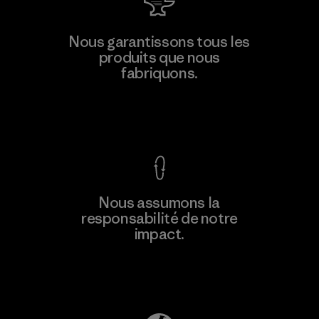
Polartec, LLC
Nous garantissons tous les
produits que nous
Material-supplier
F
fabriquons.
Voir la Garantie Ironclad
En savoir
Nous assumons la
plus
responsabilité de notre
impact.
Découvrez notre empreinte carbone