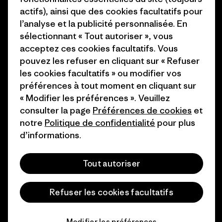
Industry program
actifs), ainsi que des cookies facultatifs pour
Comment nous
l’analyse et la publicité personnalisée. En
finançons
Programme d’affiliation
sélectionnant « Tout autoriser », vous
Cartes cadeaux
Patagonia Belgique Plan du
acceptez ces cookies facultatifs. Vous
site
pouvez les refuser en cliquant sur « Refuser
Nos magasins
les cookies facultatifs » ou modifier vos
préférences à tout moment en cliquant sur
« Modifier les préférences ». Veuillez
consulter la page
Préférences de cookies
et
notre
Politique de confidentialité
pour plus
© 2026 Patagonia, Inc. All Rights Reserved.
d’informations.
Tout autoriser
français
Refuser les cookies facultatifs
Modifier les préférences