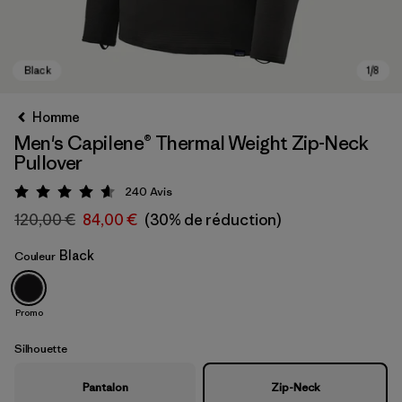
Homme
Men's Capilene® Thermal Weight Zip-Neck
Pullover
240
Avis
Évaluation: 4.6 / 5
120,00 €
84,00 €
(30% de réduction)
Black
Couleur
Black
Promo
Silhouette
Pantalon
Zip-Neck