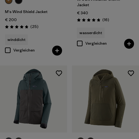
Jacket
M's Wind Shield Jacket
€ 340
Rezensionen
€ 200
(16
)
Bewertung: 4.8 / 5
Rezensionen
(25
)
Bewertung: 4.7 / 5
wasserdicht
winddicht
Vergleichen
Vergleichen