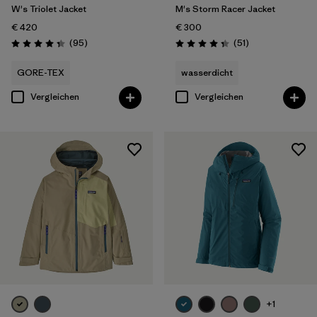
W's Triolet Jacket
M's Storm Racer Jacket
€ 420
€ 300
Rezensionen
Rezensionen
(95
)
(51
)
Bewertung: 4.4 / 5
Bewertung: 4.4 / 5
GORE-TEX
wasserdicht
Vergleichen
Vergleichen
+1