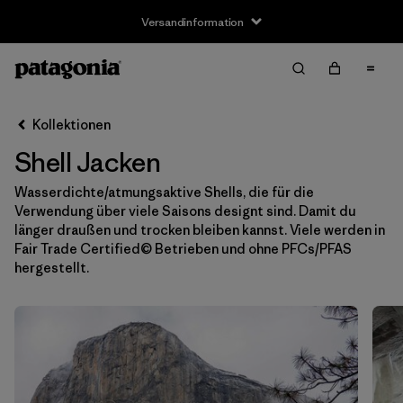
Versandinformation
Filter & Sort
Alle löschen
Sortieren nach
Kollektionen
Filter by
Größe
Shell Jacken
XXS
(4)
Wasserdichte/atmungsaktive Shells, die für die
Verwendung über viele Saisons designt sind. Damit du
XS
(33)
länger draußen und trocken bleiben kannst. Viele werden in
Fair Trade Certified© Betrieben und ohne PFCs/PFAS
S
(33)
hergestellt.
M
(34)
L
(34)
XL
(34)