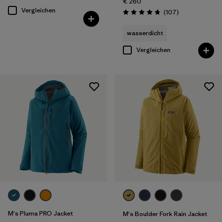
€ 260
Vergleichen
Rezensionen
(107
)
Bewertung: 4.7 / 5
wasserdicht
Vergleichen
M's Pluma PRO Jacket
M's Boulder Fork Rain Jacket