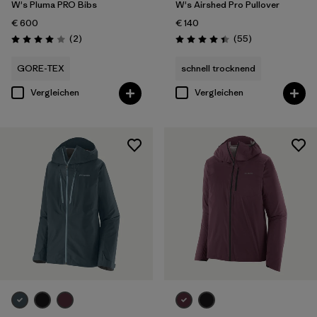
W's Pluma PRO Bibs
W's Airshed Pro Pullover
€ 600
€ 140
Rezensionen
Rezensionen
(2
)
(55
)
Bewertung: 4.0 / 5
Bewertung: 4.4 / 5
GORE-TEX
schnell trocknend
Vergleichen
Vergleichen