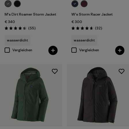
M's Dirt Roamer Storm Jacket
W's Storm Racer Jacket
€ 340
€ 300
Rezensionen
Rezensionen
(55
)
(32
)
Bewertung: 4.4 / 5
Bewertung: 4.6 / 5
wasserdicht
wasserdicht
Vergleichen
Vergleichen