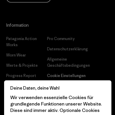
Information
Patagonia Action
Pro Community
Works
Datenschutzerklärung
Worn Wear
Allgemeine
Werte & Projekte
Geschäftsbedingungen
Progress Report
Cookie Einstellungen
Business Unusual
Karriere
Deine Daten, deine Wahl
Klimaziele
Pressekontakt
Wir verwenden essenzielle Cookies für
grundlegende Funktionen unserer Website.
1% For The Planet
Industry program
Diese sind immer aktiv. Optionale Cookies