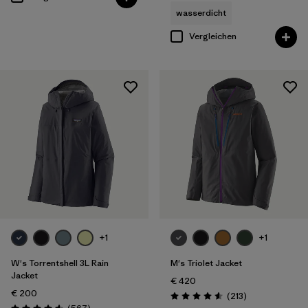
wasserdicht
Vergleichen
+1
+1
W's Torrentshell 3L Rain
M's Triolet Jacket
Jacket
€ 420
€ 200
Rezensionen
(213
)
Bewertung: 4.6 / 5
Rezensionen