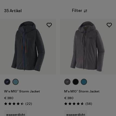
Sportart
Filter
35 Artikel
Filter by
Produktfamilie
Filter by
Kinder
W's M10™ Storm Jacket
M's M10™ Storm Jacket
€ 380
€ 380
Rezensionen
Rezensionen
(22
)
(56
)
Bewertung: 4.4 / 5
Bewertung: 4.6 / 5
wasserdicht
wasserdicht