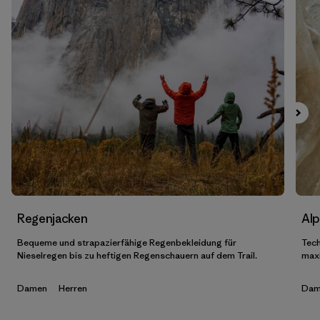
XXL
(22)
2
(1)
Alle anzeigen (7)
Filter by
Geschlecht
Filter by
Preis
Filter by
Passform
Filter by
Farbe
Regenjacken
Alp
Bequeme und strapazierfähige Regenbekleidung für
Tech
Filter by
Eigenschaften
Nieselregen bis zu heftigen Regenschauern auf dem Trail.
maxi
Filter by
Material
Damen
Herren
Dam
Filter by