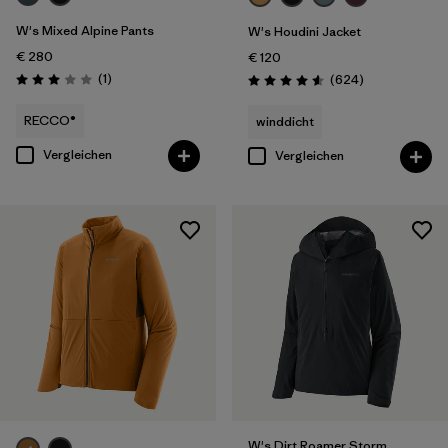
W's Mixed Alpine Pants
W's Houdini Jacket
€ 280
€ 120
Rezensionen
(1
)
Rezensionen
(624
)
Bewertung: 3.0 / 5
Bewertung: 4.6 / 5
RECCO®
winddicht
Vergleichen
Vergleichen
W's Dirt Roamer Storm