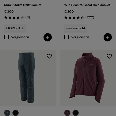
Kids' Storm Shift Jacket
W's Granite Crest Rain Jacket
€ 300
€ 300
Rezensionen
Rezensionen
(6
)
(222
)
Bewertung: 3.8 / 5
Bewertung: 4.3 / 5
GORE-TEX
wasserdicht
Vergleichen
Vergleichen