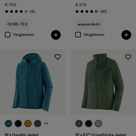
€ 700
€ 270
Rezensionen
Rezensionen
(6
)
(61
)
Bewertung: 4.2 / 5
Bewertung: 4.4 / 5
GORE-TEX
wasserdicht
Vergleichen
Vergleichen
+1
M's Houdini Jacket
W's R2® CrossStrata Jacket