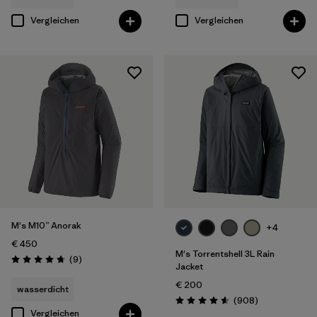
Vergleichen
Vergleichen
M's M10™ Anorak
+4
€ 450
M's Torrentshell 3L Rain
Rezensionen
(9
)
Bewertung: 4.8 / 5
Jacket
€ 200
wasserdicht
Rezensionen
(908
)
Bewertung: 4.6 / 5
Vergleichen