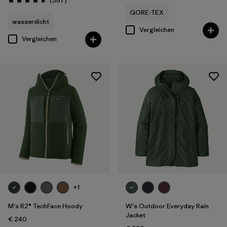
(567
)
Bewertung: 4.6 / 5
GORE-TEX
wasserdicht
Vergleichen
Vergleichen
+1
M's R2® TechFace Hoody
W's Outdoor Everyday Rain
Jacket
€ 240