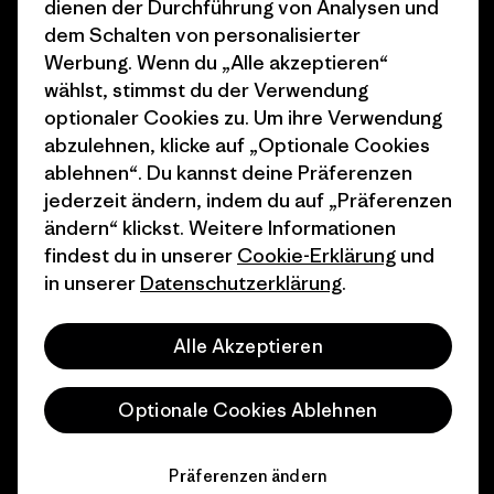
dienen der Durchführung von Analysen und
Wie wir finanzieren
Affiliate-Programm
dem Schalten von personalisierter
Geschenkgutscheine
Patagonia Österreich
Werbung. Wenn du „Alle akzeptieren“
Seitenverzeichnis
wählst, stimmst du der Verwendung
Stores in deiner
optionaler Cookies zu. Um ihre Verwendung
Nähe
abzulehnen, klicke auf „Optionale Cookies
ablehnen“. Du kannst deine Präferenzen
jederzeit ändern, indem du auf „Präferenzen
ändern“ klickst. Weitere Informationen
findest du in unserer
Cookie-Erklärung
und
© 2026 Patagonia, Inc. All Rights Reserved.
in unserer
Datenschutzerklärung
.
Alle Akzeptieren
Deutsch
Optionale Cookies Ablehnen
Präferenzen ändern