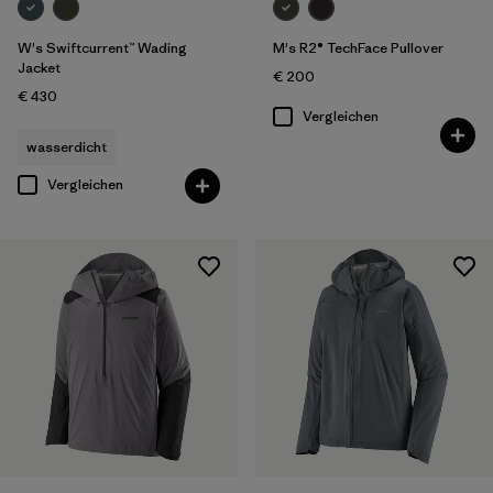
W's Swiftcurrent™ Wading
M's R2® TechFace Pullover
Jacket
€ 200
€ 430
Vergleichen
wasserdicht
Vergleichen