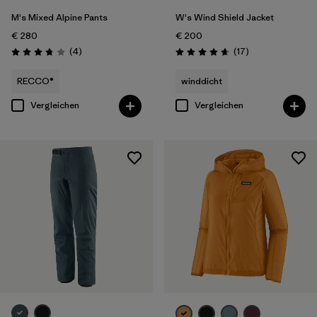
M's Mixed Alpine Pants
W's Wind Shield Jacket
€ 280
€ 200
Rezensionen
Rezensionen
(4
)
(17
)
Bewertung: 3.8 / 5
Bewertung: 4.6 / 5
RECCO®
winddicht
Vergleichen
Vergleichen