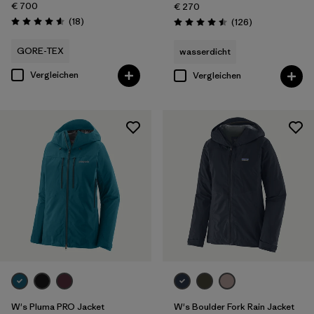
€ 700
€ 270
Rezensionen
(18
)
Rezensionen
(126
)
Bewertung: 4.6 / 5
Bewertung: 4.5 / 5
GORE-TEX
wasserdicht
Vergleichen
Vergleichen
W's Pluma PRO Jacket
W's Boulder Fork Rain Jacket