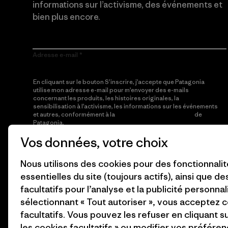
informations sur l’activisme, des événements et
bien plus encore.
Adresse e-mail
En cliquant sur le bouton S’inscrire, j’accepte que Patagonia
utilise mon adresse e-mail pour m’envoyer des e-mails
concernant les produits, les histoires originales, la
sensibilisation à l’activisme, les informations sur les événements
et autres, conformément à la
Politique de confidentialité
de
Patagonia.
Vos données, votre choix
S’inscrire
Nous utilisons des cookies pour des fonctionnali
essentielles du site (toujours actifs), ainsi que d
facultatifs pour l’analyse et la publicité personnal
sélectionnant « Tout autoriser », vous acceptez 
facultatifs. Vous pouvez les refuser en cliquant s
les cookies facultatifs » ou modifier vos préféren