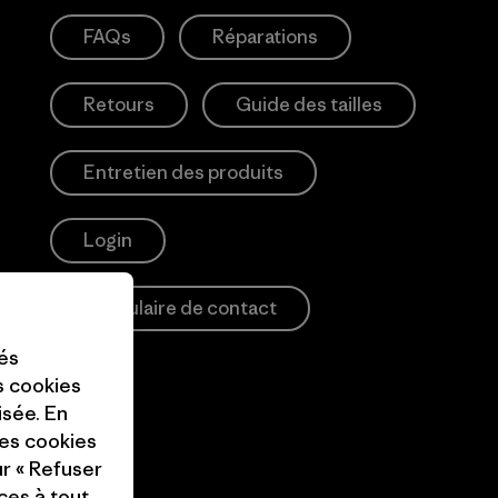
FAQs
Réparations
Retours
Guide des tailles
Entretien des produits
Login
Formulaire de contact
tés
es cookies
isée. En
ces cookies
ur « Refuser
ces à tout