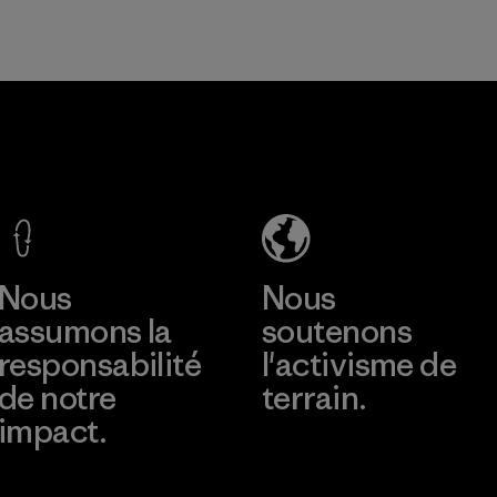
Vincent Stanley & Yvon Chouinard
Nous
Nous
assumons la
soutenons
responsabilité
l'activisme de
de notre
terrain.
impact.
Consulter Patagonia
Action Works