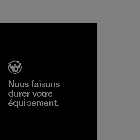
World
Vincent Stanley
Nous faisons
durer votre
équipement.
Consulter Worn Wear