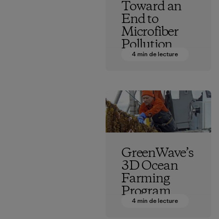
Toward an
End to
Microfiber
Pollution
4 min de lecture
Vincent Stanley
GreenWave’s
3D Ocean
Farming
Program
4 min de lecture
Vincent Stanley