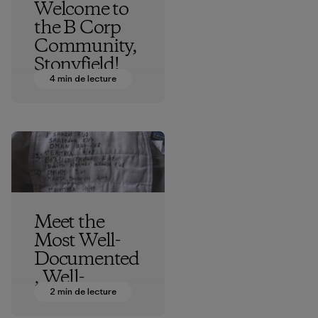
Welcome to
the B Corp
Community,
Stonyfield!
4 min de lecture
Vincent Stanley
Meet the
Most Well-
Documented
, Well-
Traveled
2 min de lecture
Shorts in the