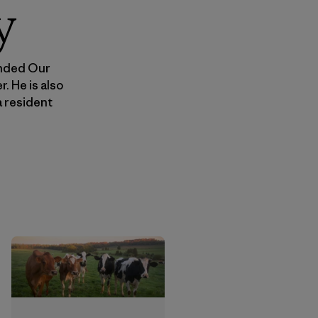
y
unded Our
. He is also
 resident