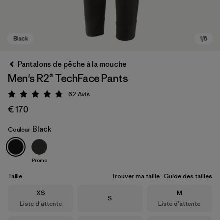
Pantalons de pêche à la mouche
Men's R2® TechFace Pants
62
Avis
Évaluation: 4.8 / 5
€ 170
Black
Couleur
Black
Promo
Taille
Trouver ma taille
Guide des tailles
Taille
Taille
XS
M
Taille
S
Liste d'attente
Liste d'attente