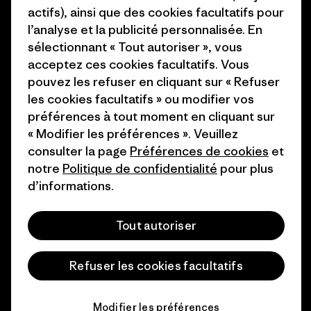
actifs), ainsi que des cookies facultatifs pour
Comment nous
Programme d’affiliation
l’analyse et la publicité personnalisée. En
finançons
Patagonia Luxembourg Plan du
sélectionnant « Tout autoriser », vous
Cartes cadeaux
site
acceptez ces cookies facultatifs. Vous
pouvez les refuser en cliquant sur « Refuser
Nos magasins
les cookies facultatifs » ou modifier vos
préférences à tout moment en cliquant sur
« Modifier les préférences ». Veuillez
consulter la page
Préférences de cookies
et
notre
Politique de confidentialité
pour plus
© 2026 Patagonia, Inc. All Rights Reserved.
d’informations.
Tout autoriser
français
Refuser les cookies facultatifs
Modifier les préférences