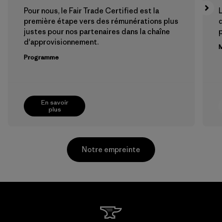
Pour nous, le Fair Trade Certified est la
L
première étape vers des rémunérations plus
justes pour nos partenaires dans la chaîne
p
d'approvisionnement.
M
Programme
En savoir
plus
Notre empreinte