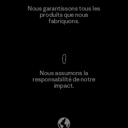
Toyota Tsusho
Nous garantissons tous les
produits que nous
Material-supplier
fabriquons.
F
Voir la Garantie Ironclad
En savoir
Nous assumons la
plus
responsabilité de notre
impact.
Découvrez notre empreinte carbone