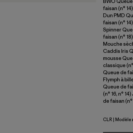
BWO Queue d
faisan (n° 14
Dun PMD Queu
faisan (n° 14
Spinner Queu
faisan (n° 18
Mouche sèche
Caddis Iris Q
mousse Queu
classique (n°
Queue de fais
Flymph à bill
Queue de fai
(n° 16, n° 14
de faisan (n°
CLR
| Modèle 
Clear