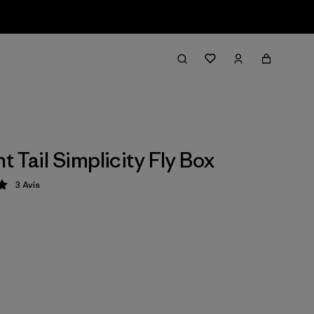
t Tail Simplicity Fly Box
3
Avis
tion: 5 / 5