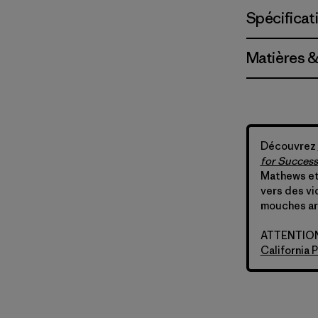
Spécificat
Matières &
Découvrez
for Success
Mathews et
vers des vi
mouches art
ATTENTION :
California 