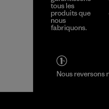
tous les
produits que
nous
fabriquons.
Voir la Garantie Ironclad
Nous reversons n
Lire notre engagement