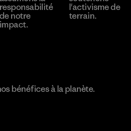
responsabilité
l'activisme de
de notre
terrain.
impact.
Consulter Patagonia
Action Works
Découvrez notre
empreinte carbone
os bénéfices à la planète.