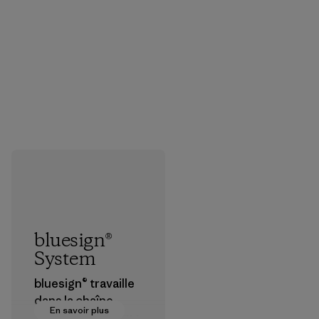
bluesign®
System
bluesign® travaille
dans la chaîne
En savoir plus
d’approvisionneme