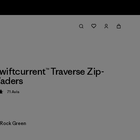
wiftcurrent™ Traverse Zip-
Waders
71
Avis
ion: 4.7 / 5
 Rock Green