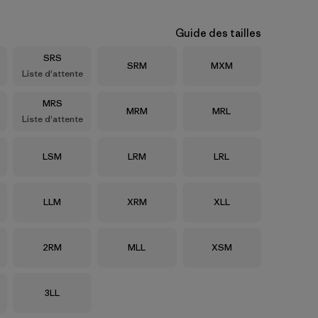
Guide des tailles
Taille
SRS
Taille
Taille
SRM
MXM
Liste d'attente
Taille
MRS
Taille
Taille
MRM
MRL
Liste d'attente
Taille
Taille
Taille
LSM
LRM
LRL
Taille
Taille
Taille
LLM
XRM
XLL
Taille
Taille
Taille
2RM
MLL
XSM
Taille
3LL