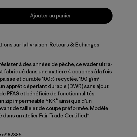
Ajouter au panier
tions sur la livraison, Retours & Echanges
ésister à des années de pêche, ce wader ultra-
t fabriqué dans une matière 4 couches à la fois
épaisse et durable 100% recyclée, 190 g/m²,
 un apprêt déperlant durable (DWR) sans ajout
 de PFAS et bénéficie de fonctionnalités
’un zip imperméable YKK® ainsi que d’un
vant de taille et de coupe préformée. Modèle
dans un atelier Fair Trade Certified™.
e n° 82385
k Green