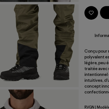
Informa
Conçu pour r
polyvalent es
légère, peu 
traitée avec
intentionnel
intuitives, d
concept inno
confectionné 
RVGN
| Modèl
River Roc