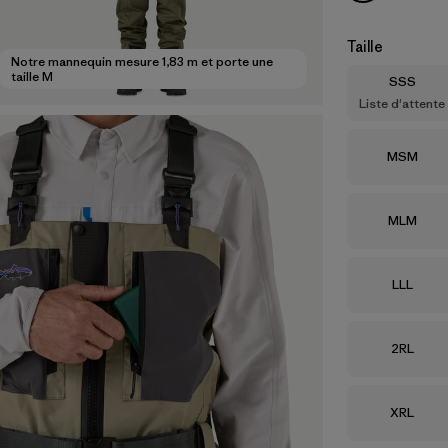
Taille
Notre mannequin mesure 1,83 m et porte une
taille M
Taille
SSS
Liste d'attente
Taille
MSM
Taille
MLM
Taille
LLL
Taille
2RL
Taille
XRL