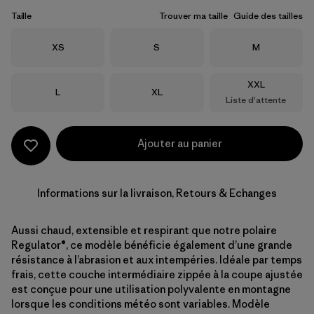
Taille
Trouver ma taille
Guide des tailles
Taille
Taille
Taille
XS
S
M
Taille
XXL
Taille
Taille
L
XL
Liste d'attente
Ajouter au panier
Informations sur la livraison, Retours & Echanges
Aussi chaud, extensible et respirant que notre polaire
Regulator®, ce modèle bénéficie également d’une grande
résistance à l’abrasion et aux intempéries. Idéale par temps
frais, cette couche intermédiaire zippée à la coupe ajustée
est conçue pour une utilisation polyvalente en montagne
lorsque les conditions météo sont variables. Modèle