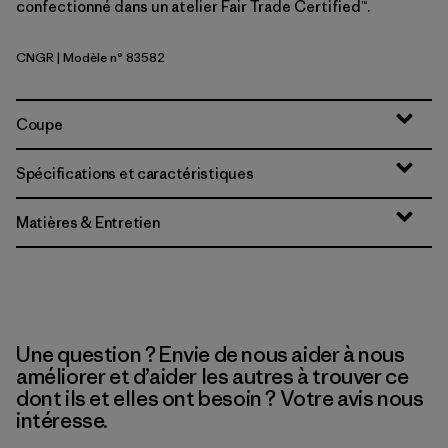
confectionné dans un atelier Fair Trade Certified™.
CNGR
| Modèle n° 83582
Canopy Green
Coupe
Spécifications et caractéristiques
Matières & Entretien
Une question ? Envie de nous aider à nous
améliorer et d’aider les autres à trouver ce
dont ils et elles ont besoin ? Votre avis nous
intéresse.