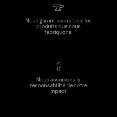
Manufacturing Sportswear Joint
Nous garantissons tous les
Stock Company - Thai Binh
produits que nous
M
Branch
fabriquons.
Factory
Voir la Garantie Ironclad
En savoir
Nous assumons la
plus
responsabilité de notre
impact.
Découvrez notre empreinte carbone