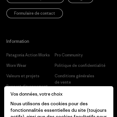
Formulaire de contact
Information
Patagonia Action Works
Pro Community
Worn Wear
Politique de confidentialité
Valeurs et projets
Conditions générales
de vente
Rapport d’avancement
Préférences de cookie
Vos données, votre choix
Business Unusual
Nous utilisons des cookies pour des
Carrières
Objectifs climatiques
fonctionnalités essentielles du site (toujours
Presse et media
actifs), ainsi que des cookies facultatifs pour