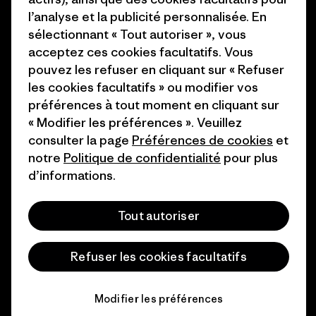
1% For The Planet
l’analyse et la publicité personnalisée. En
Industry program
Comment nous finançons
sélectionnant « Tout autoriser », vous
Programme d’affiliation
acceptez ces cookies facultatifs. Vous
Cartes cadeaux
pouvez les refuser en cliquant sur « Refuser
Patagonia France Plan du site
les cookies facultatifs » ou modifier vos
Nos magasins
préférences à tout moment en cliquant sur
« Modifier les préférences ». Veuillez
consulter la page
Préférences de cookies
et
notre
Politique de confidentialité
pour plus
d’informations.
© 2026 Patagonia, Inc. All Rights Reserved.
Tout autoriser
français
Refuser les cookies facultatifs
Modifier les préférences