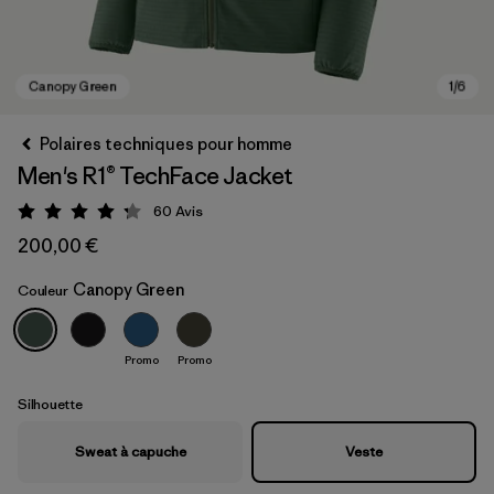
Polaires techniques pour homme
Men's R1® TechFace Jacket
60
Avis
Évaluation: 4.2 / 5
200,00 €
Canopy Green
Couleur
Canopy Green
Promo
Promo
Silhouette
Sweat à capuche
Veste