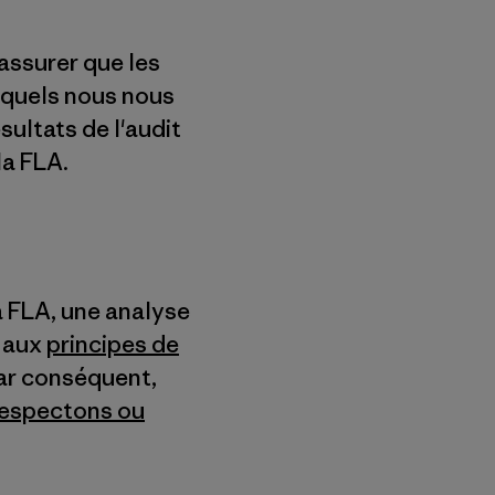
assurer que les
esquels nous nous
ultats de l'audit
la FLA.
a FLA, une analyse
t aux
principes de
Par conséquent,
respectons ou