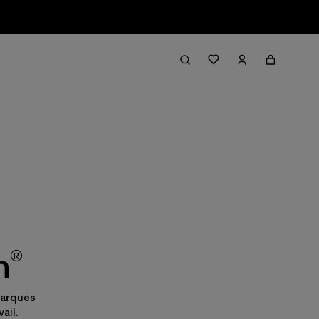
n®
marques
ail.