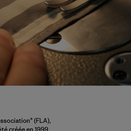
ssociation® (FLA),
 été créée en 1999