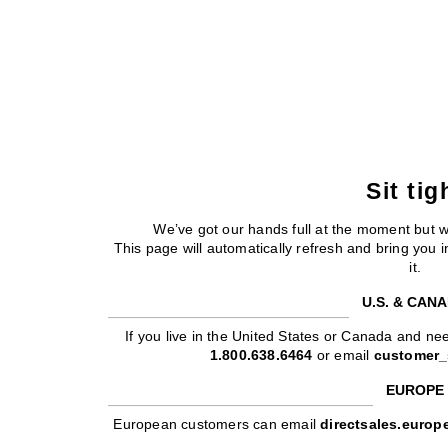
Sit tig
We’ve got our hands full at the moment but 
This page will automatically refresh and bring you
it.
U.S. & CAN
If you live in the United States or Canada and nee
1.800.638.6464
or email
customer_
EUROPE
European customers can email
directsales.euro