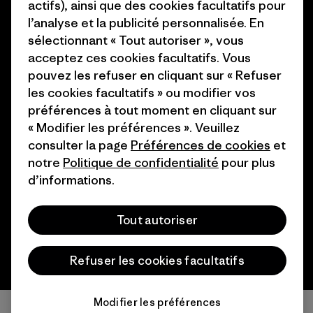
actifs), ainsi que des cookies facultatifs pour
Programme d’affiliation
Cartes cadeaux
l’analyse et la publicité personnalisée. En
Patagonia Suisse Plan du site
sélectionnant « Tout autoriser », vous
Nos magasins
acceptez ces cookies facultatifs. Vous
pouvez les refuser en cliquant sur « Refuser
les cookies facultatifs » ou modifier vos
préférences à tout moment en cliquant sur
« Modifier les préférences ». Veuillez
© 2026 Patagonia, Inc. All Rights Reserved.
consulter la page
Préférences de cookies
et
notre
Politique de confidentialité
pour plus
d’informations.
français
Tout autoriser
Refuser les cookies facultatifs
Modifier les préférences