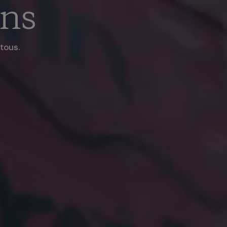
ins
tous.