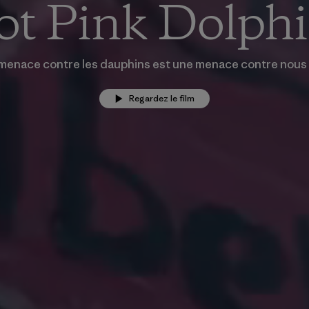
t Pink Dolph
menace contre les dauphins est une menace contre nous 
Regardez le film