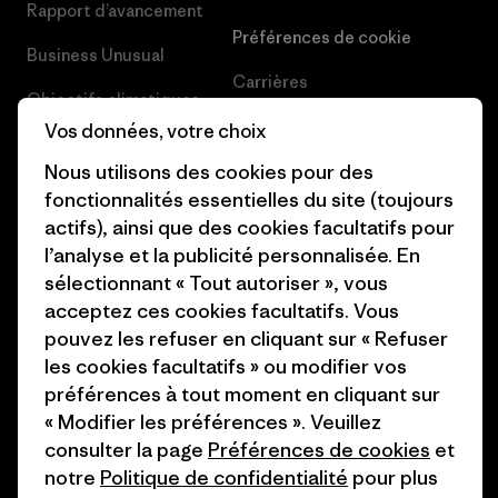
Rapport d’avancement
Préférences de cookie
Business Unusual
Carrières
Objectifs climatiques
Presse et media
Vos données, votre choix
1% For The Planet
Nous utilisons des cookies pour des
Industry program
Comment nous finançons
fonctionnalités essentielles du site (toujours
Programme d’affiliation
actifs), ainsi que des cookies facultatifs pour
Cartes cadeaux
l’analyse et la publicité personnalisée. En
Patagonia Suisse Plan du site
Nos magasins
sélectionnant « Tout autoriser », vous
acceptez ces cookies facultatifs. Vous
pouvez les refuser en cliquant sur « Refuser
les cookies facultatifs » ou modifier vos
préférences à tout moment en cliquant sur
© 2026 Patagonia, Inc. All Rights Reserved.
« Modifier les préférences ». Veuillez
consulter la page
Préférences de cookies
et
notre
Politique de confidentialité
pour plus