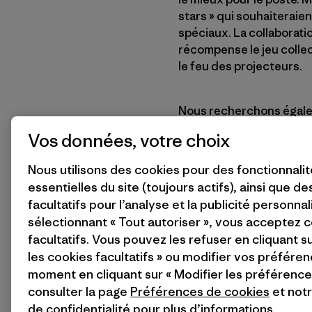
stars » qui souhaiteraie
spéciaux. La collaborati
récompense le jeu collect
le feu des projecteurs.
Nous recherchons égale
de vrais utilisateurs de
Vos données, votre choix
passer un maximum de t
Après tout, nous sommes
Nous utilisons des cookies pour des fonctionnali
ne confierait pas notre 
essentielles du site (toujours actifs), ainsi que d
très en forme, arborant 
facultatifs pour l’analyse et la publicité personnal
qu’un médecin n’autorise
sélectionnant « Tout autoriser », vous acceptez 
On peut difficilement co
facultatifs. Vous pouvez les refuser en cliquant s
outdoor si notre culture
les cookies facultatifs » ou modifier vos préféren
bureau. C’est pourquoi n
moment en cliquant sur « Modifier les préférences
sentent plus à leur plac
consulter la page
Préférences de cookies
et not
plutôt qu’au bureau. Et t
de confidentialité
pour plus d’informations.
qualifications pour le po