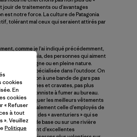
nt jouir de traitements ou d’avantages
on est notre force. La culture de Patagonia
if, tolérant mal ceux qui seraient attirés par
ment, comme je l’ai indiqué précédemment,
 produits Patagonia, des personnes qui aiment
emps en montagne ou en pleine nature.
 une société spécialisée dans l’outdoor. On
tés
stand d’exposition à une bande de gars pas
es cookies
chemises blanches et cravates, pas plus
isée. En
rait sa réceptionniste à fumer au bureau.
ces cookies
ntinuer à fabriquer les meilleurs vêtements
ur « Refuser
 devient principalement celle d’employés de
ces à tout
ous cherchons des « aventuriers » qui se
 ». Veuillez
e dans un camp de base ou sur une rivière
re
Politique
ant mieux s’ils ont d’excellentes
ste, mais nous miserons plus volontiers sur